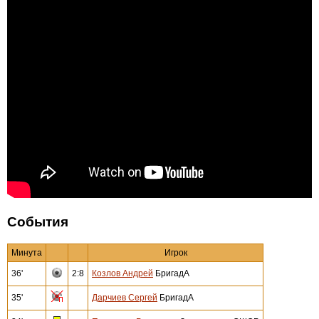
События
Минута
Игрок
36'
2:8
Козлов Андрей
БригадА
35'
Дарчиев Сергей
БригадА