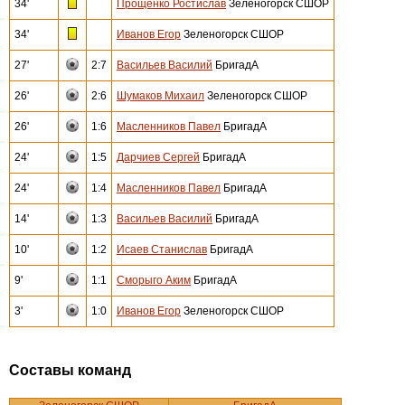
34'
Прощенко Ростислав
Зеленогорск СШОР
34'
Иванов Егор
Зеленогорск СШОР
27'
2:7
Васильев Василий
БригадА
26'
2:6
Шумаков Михаил
Зеленогорск СШОР
26'
1:6
Масленников Павел
БригадА
24'
1:5
Дарчиев Сергей
БригадА
24'
1:4
Масленников Павел
БригадА
14'
1:3
Васильев Василий
БригадА
10'
1:2
Исаев Станислав
БригадА
9'
1:1
Сморыго Аким
БригадА
3'
1:0
Иванов Егор
Зеленогорск СШОР
Составы команд