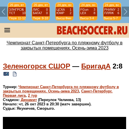
26 дек, вт
26 дек, вт
24 дек, вс
24 дек, вс
24 дек, вс
ЗЛНГРСК
5
ЛИС
0
ЦСКА
1
FGun
3
РНИМУ
2
ТСТ
10
БАГА7
0
ЮМР
2
LEX
8
ПЛЯЖ
6
Перв
11-12
Перв
9-10
Высш
Фин
Высш
3-4
Высш
5-7
Чемпионат Санкт-Петербурга по пляжному футболу в
закрытых помещениях. Осень-зима 2023
Зеленогорск СШОР
—
БригадА
2:8
Турнир:
Чемпионат Санкт-Петербурга по пляжному футболу в
закрытых помещениях. Осень-зима 2023
,
Санкт-Петербург.
Первая лига
,
2 тур
Стадион:
Динамит
(Переулок Челиева, 13)
Начало: чт, 26 окт 2023 в 20:30 (матч завершен).
Судьи: Якуничев, Сморыго.