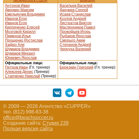
Зеленогорск СШОР
БригадА
Антонов Иван
Васильев Василий
Дворкин Максим
Дарчиев Сергей
Емельянчик Владимир
Исаев Станислав
Иванов Егор
Козлов Андрей
Иванов Егор
Листратов Виктор
Кирпиченко Елисей
Масленников Павел
Мозговой Кирилл
Прокофьев Игорь
Пименов Илья
Рыбаков Ярослав
Прощенко Ростислав
Сморыго Аким
Хафиз Али
Степанов Андрей
Шумаков Владимир
Чернуха Валерий
Шумаков Михаил
Юркевич Ярослав
Официальные лица:
Официальные лица:
Петров Иван
(Гл. тренер)
Березкин Григорий
(Гл. тренер)
Алексеев Денис
(Тренер)
Старченко Николай
(Тренер)
© 2009 — 2026 Агентство «CUPPER»
тел. (812) 998-83-38
office@beachsoccer.ru
Создание сайта:
Студия 239
Полная версия сайта