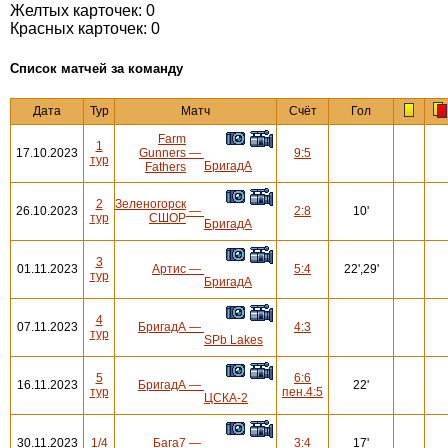
Желтых карточек: 0
Красных карточек: 0
Cписок матчей за команду
Дата
Тур
Матч
Счёт
Гол
Farm
1
17.10.2023
Gunners
—
9:5
тур
БригадА
Fathers
2
Зеленогорск
26.10.2023
—
2:8
10'
тур
СШОР
БригадА
3
01.11.2023
Артис
—
5:4
22',29'
тур
БригадА
4
07.11.2023
БригадА
—
4:3
тур
SPb Lakes
5
6:6
16.11.2023
БригадА
—
22'
тур
пен.4:5
ЦСКА-2
30.11.2023
1/4
Бага7
—
3:4
17'