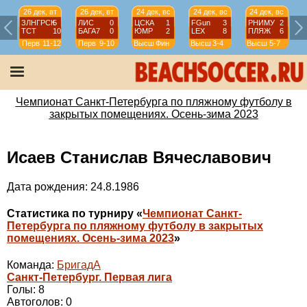
26 дек, вт
26 дек, вт
24 дек, вс
24 дек, вс
24 дек, вс
ЗЛНГРСК
5
ЛИС
0
ЦСКА
1
FGun
3
РНИМУ
2
ТСТ
10
БАГА7
0
ЮМР
2
LEX
8
ПЛЯЖ
6
Перв
11-12
Перв
9-10
Высш
Фин
Высш
3-4
Высш
5-7
Чемпионат Санкт-Петербурга по пляжному футболу в
закрытых помещениях. Осень-зима 2023
Исаев Станислав Вячеславович
Дата рождения: 24.8.1986
Статистика по турниру «
Чемпионат Санкт-
Петербурга по пляжному футболу в закрытых
помещениях. Осень-зима 2023
»
Команда:
БригадА
Санкт-Петербург. Первая лига
Голы: 8
Автоголов: 0