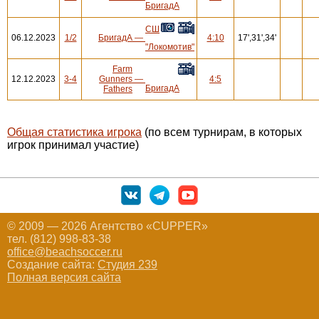
БригадА
СШ
06.12.2023
1/2
БригадА
—
4:10
17',31',34'
"Локомотив"
Farm
12.12.2023
3-4
Gunners
—
4:5
БригадА
Fathers
Общая статистика игрока
(по всем турнирам, в которых
игрок принимал участие)
© 2009 — 2026 Агентство «CUPPER»
тел. (812) 998-83-38
office@beachsoccer.ru
Создание сайта:
Студия 239
Полная версия сайта