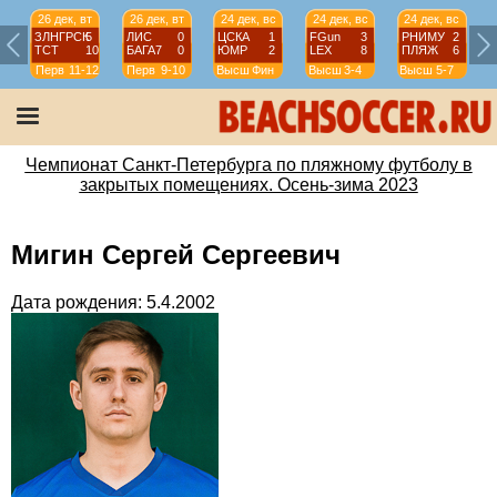
26 дек, вт
26 дек, вт
24 дек, вс
24 дек, вс
24 дек, вс
ЗЛНГРСК
5
ЛИС
0
ЦСКА
1
FGun
3
РНИМУ
2
ТСТ
10
БАГА7
0
ЮМР
2
LEX
8
ПЛЯЖ
6
Перв
11-12
Перв
9-10
Высш
Фин
Высш
3-4
Высш
5-7
Чемпионат Санкт-Петербурга по пляжному футболу в
закрытых помещениях. Осень-зима 2023
Мигин Сергей Сергеевич
Дата рождения: 5.4.2002