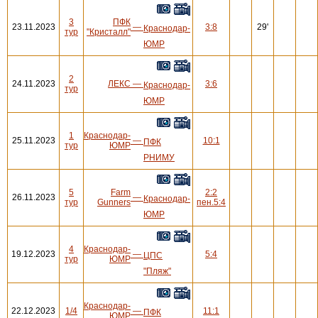
3
ПФК
23.11.2023
—
3:8
29'
Краснодар-
тур
"Кристалл"
ЮМР
2
24.11.2023
ЛЕКС
—
3:6
Краснодар-
тур
ЮМР
1
Краснодар-
25.11.2023
—
10:1
ПФК
тур
ЮМР
РНИМУ
5
Farm
2:2
26.11.2023
—
Краснодар-
тур
Gunners
пен.5:4
ЮМР
4
Краснодар-
19.12.2023
—
5:4
ЦПС
тур
ЮМР
"Пляж"
Краснодар-
22.12.2023
1/4
—
11:1
ПФК
ЮМР