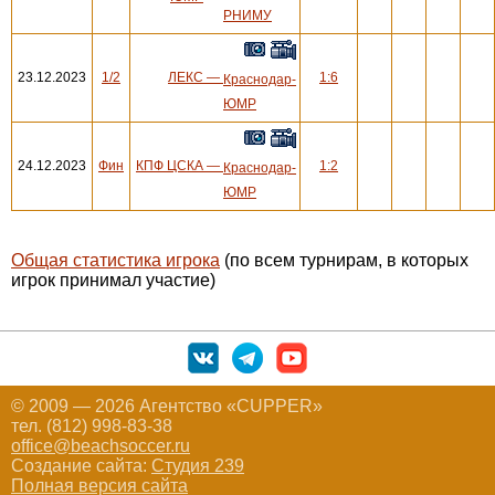
РНИМУ
23.12.2023
1/2
ЛЕКС
—
1:6
Краснодар-
ЮМР
24.12.2023
Фин
КПФ ЦСКА
—
1:2
Краснодар-
ЮМР
Общая статистика игрока
(по всем турнирам, в которых
игрок принимал участие)
© 2009 — 2026 Агентство «CUPPER»
тел. (812) 998-83-38
office@beachsoccer.ru
Создание сайта:
Студия 239
Полная версия сайта