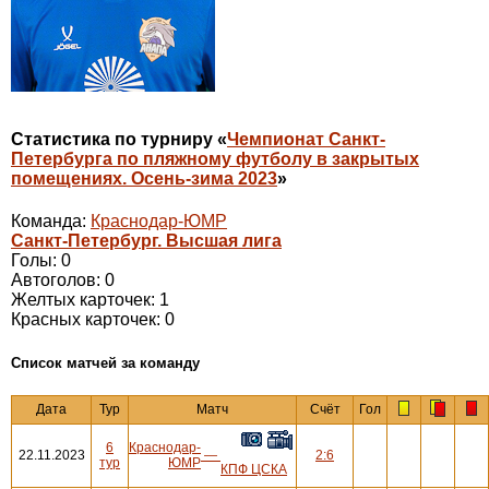
Статистика по турниру «
Чемпионат Санкт-
Петербурга по пляжному футболу в закрытых
помещениях. Осень-зима 2023
»
Команда:
Краснодар-ЮМР
Санкт-Петербург. Высшая лига
Голы: 0
Автоголов: 0
Желтых карточек: 1
Красных карточек: 0
Cписок матчей за команду
Дата
Тур
Матч
Счёт
Гол
6
Краснодар-
22.11.2023
—
2:6
тур
ЮМР
КПФ ЦСКА