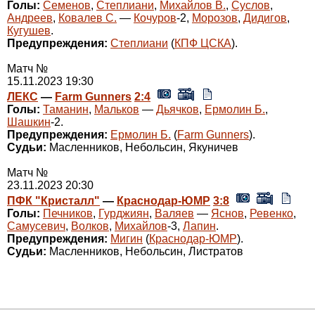
Голы:
Семенов
,
Степлиани
,
Михайлов В.
,
Суслов
,
Андреев
,
Ковалев С.
—
Кочуров
-2,
Морозов
,
Дидигов
,
Кугушев
.
Предупреждения:
Степлиани
(
КПФ ЦСКА
).
Матч №
15.11.2023 19:30
ЛЕКС
—
Farm Gunners
2:4
Голы:
Таманин
,
Мальков
—
Дьячков
,
Ермолин Б.
,
Шашкин
-2.
Предупреждения:
Ермолин Б.
(
Farm Gunners
).
Судьи:
Масленников, Небольсин, Якуничев
Матч №
23.11.2023 20:30
ПФК "Кристалл"
—
Краснодар-ЮМР
3:8
Голы:
Печников
,
Гурджиян
,
Валяев
—
Яснов
,
Ревенко
,
Самусевич
,
Волков
,
Михайлов
-3,
Лапин
.
Предупреждения:
Мигин
(
Краснодар-ЮМР
).
Судьи:
Масленников, Небольсин, Листратов