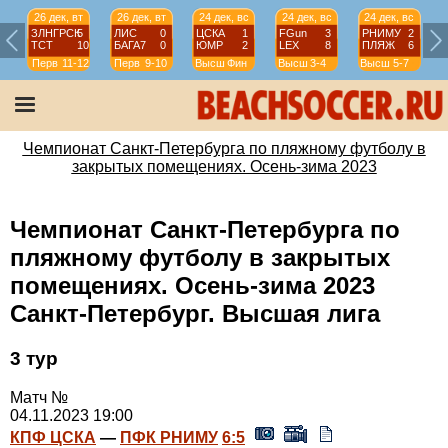
26 дек, вт
26 дек, вт
24 дек, вс
24 дек, вс
24 дек, вс
ЗЛНГРСК
5
ЛИС
0
ЦСКА
1
FGun
3
РНИМУ
2
ТСТ
10
БАГА7
0
ЮМР
2
LEX
8
ПЛЯЖ
6
Перв
11-12
Перв
9-10
Высш
Фин
Высш
3-4
Высш
5-7
Чемпионат Санкт-Петербурга по пляжному футболу в
закрытых помещениях. Осень-зима 2023
Чемпионат Санкт-Петербурга по
пляжному футболу в закрытых
помещениях. Осень-зима 2023
Санкт-Петербург. Высшая лига
3 тур
Матч №
04.11.2023 19:00
КПФ ЦСКА
—
ПФК РНИМУ
6:5