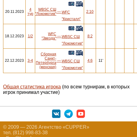
4
WBSC СШ
20.11.2023
—
2:10
WFC
тур
"Локомотив"
"Кристалл"
WFC
18.12.2023
1/2
—
8:2
WBSC СШ
"Звезда"
"Локомотив"
Сборная
Санкт-
22.12.2023
3-4
—
4:6
11'
WBSC СШ
Петербурга
(женская)
"Локомотив"
Общая статистика игрока
(по всем турнирам, в которых
игрок принимал участие)
© 2009 — 2026 Агентство «CUPPER»
тел. (812) 998-83-38