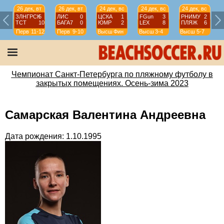
26 дек, вт
26 дек, вт
24 дек, вс
24 дек, вс
24 дек, вс
ЗЛНГРСК
5
ЛИС
0
ЦСКА
1
FGun
3
РНИМУ
2
ТСТ
10
БАГА7
0
ЮМР
2
LEX
8
ПЛЯЖ
6
Перв
11-12
Перв
9-10
Высш
Фин
Высш
3-4
Высш
5-7
Чемпионат Санкт-Петербурга по пляжному футболу в
закрытых помещениях. Осень-зима 2023
Самарская Валентина Андреевна
Дата рождения: 1.10.1995