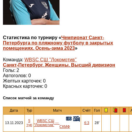
Статистика по турниру «
Чемпионат Санкт-
Петербурга по пляжному футболу в закрытых
помещениях. Осень-зима 2023
»
Команда:
WBSC СШ "Локомотив"
Санкт-Петербург. Женщины. Высший дивизион
Голы: 2
Автоголов: 0
Желтых карточек: 0
Красных карточек: 0
Cписок матчей за команду
Дата
Тур
Матч
Счёт
Гол
5
WBSC СШ
13.11.2023
—
6:3
28'
тур
"Локомотив"
СКМФ