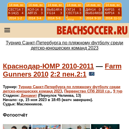
14 янв, вс
14 янв, вс
14 янв, вс
14 янв, вс
14 янв, вс
14 янв, вс
СЕСТ14
7
КОЛ-14
8
ВЫБ14R
4
ГАТ14
5
ДИН14
0
КИР15
4
К-14(2)
4
АВТ15
3
FG14
3
СЕСТ14-
3
ВЫБ14W
10
КИР14
6
2
2014
1-2
2014
3-4
2014
5-6
7-
2014
9-10
2014
11-12
2014
8
13 янв, сб
13 янв, сб
13 янв, сб
13 янв, сб
КР-11
6
ИС-11
3
ИС-11-О
12
КР-11
6
ИС-11-О
2
СШЛ11-2
3
СШЛ11-2
4
ИС-11
3
2011
9-10
2011
11-12
2011
9-12
2011
9-12
Турнир Санкт-Петербурга по пляжному футболу среди
детско-юношеских команд 2023
Краснодар-ЮМР 2010-2011
—
Farm
Gunners 2010
2:2 пен.2:1
Турнир:
Турнир Санкт-Петербурга по пляжному футболу среди
детско-юношеских команд 2023
,
Первенство СПб 2010 г.р.
,
9 тур
Стадион:
Динамит
(Переулок Челиева, 13)
Начало: ср, 15 ноя 2023 в 18:45 (матч завершен).
Судьи: Масленников.
Фотоотчёт