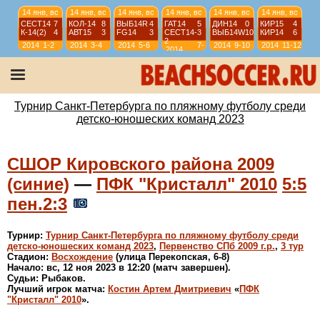
14 янв, вс
14 янв, вс
14 янв, вс
14 янв, вс
14 янв, вс
14 янв, вс
СЕСТ14
7
КОЛ-14
8
ВЫБ14R
4
ГАТ14
5
ДИН14
0
КИР15
4
К-14(2)
4
АВТ15
3
FG14
3
СЕСТ14-
3
ВЫБ14W
10
КИР14
6
2
2014
1-2
2014
3-4
2014
5-6
7-
2014
9-10
2014
11-12
2014
8
13 янв, сб
13 янв, сб
13 янв, сб
13 янв, сб
КР-11
6
ИС-11
3
ИС-11-О
12
КР-11
6
ИС-11-О
2
СШЛ11-2
3
СШЛ11-2
4
ИС-11
3
2011
9-10
2011
11-12
2011
9-12
2011
9-12
Турнир Санкт-Петербурга по пляжному футболу среди
детско-юношеских команд 2023
СШОР Кировского района 2009
(синие)
—
ПФК "Кристалл" 2010
5:5
пен.2:3
Турнир:
Турнир Санкт-Петербурга по пляжному футболу среди
детско-юношеских команд 2023
,
Первенство СПб 2009 г.р.
,
3 тур
Стадион:
Восхождение
(улица Перекопская, 6-8)
Начало: вс, 12 ноя 2023 в 12:20 (матч завершен).
Судьи: Рыбаков.
Лучший игрок матча:
Костин Артем Дмитриевич
«
ПФК
"Кристалл" 2010
».