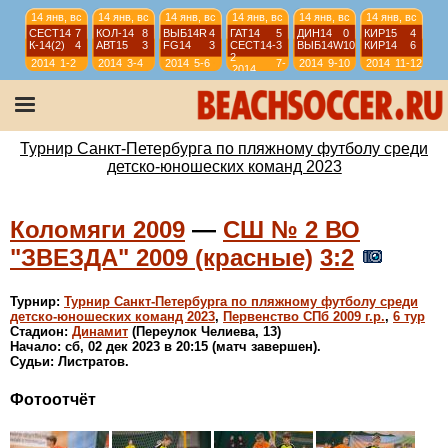
14 янв, вс
14 янв, вс
14 янв, вс
14 янв, вс
14 янв, вс
14 янв, вс
СЕСТ14
7
КОЛ-14
8
ВЫБ14R
4
ГАТ14
5
ДИН14
0
КИР15
4
К-14(2)
4
АВТ15
3
FG14
3
СЕСТ14-
3
ВЫБ14W
10
КИР14
6
2
2014
1-2
2014
3-4
2014
5-6
7-
2014
9-10
2014
11-12
2014
8
13 янв, сб
13 янв, сб
13 янв, сб
13 янв, сб
КР-11
6
ИС-11
3
ИС-11-О
12
КР-11
6
ИС-11-О
2
СШЛ11-2
3
СШЛ11-2
4
ИС-11
3
2011
9-10
2011
11-12
2011
9-12
2011
9-12
Турнир Санкт-Петербурга по пляжному футболу среди
детско-юношеских команд 2023
Коломяги 2009
—
СШ № 2 ВО
"ЗВЕЗДА" 2009 (красные)
3:2
Турнир:
Турнир Санкт-Петербурга по пляжному футболу среди
детско-юношеских команд 2023
,
Первенство СПб 2009 г.р.
,
6 тур
Стадион:
Динамит
(Переулок Челиева, 13)
Начало: сб, 02 дек 2023 в 20:15 (матч завершен).
Судьи: Листратов.
Фотоотчёт