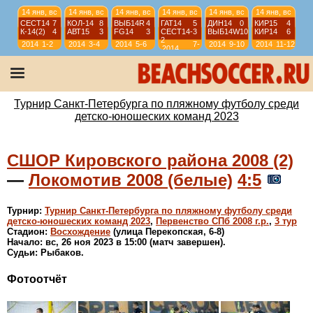
14 янв, вс
14 янв, вс
14 янв, вс
14 янв, вс
14 янв, вс
14 янв, вс
СЕСТ14
7
КОЛ-14
8
ВЫБ14R
4
ГАТ14
5
ДИН14
0
КИР15
4
К-14(2)
4
АВТ15
3
FG14
3
СЕСТ14-
3
ВЫБ14W
10
КИР14
6
2
2014
1-2
2014
3-4
2014
5-6
7-
2014
9-10
2014
11-12
2014
8
13 янв, сб
13 янв, сб
13 янв, сб
13 янв, сб
КР-11
6
ИС-11
3
ИС-11-О
12
КР-11
6
ИС-11-О
2
СШЛ11-2
3
СШЛ11-2
4
ИС-11
3
2011
9-10
2011
11-12
2011
9-12
2011
9-12
Турнир Санкт-Петербурга по пляжному футболу среди
детско-юношеских команд 2023
СШОР Кировского района 2008 (2)
—
Локомотив 2008 (белые)
4:5
Турнир:
Турнир Санкт-Петербурга по пляжному футболу среди
детско-юношеских команд 2023
,
Первенство СПб 2008 г.р.
,
3 тур
Стадион:
Восхождение
(улица Перекопская, 6-8)
Начало: вс, 26 ноя 2023 в 15:00 (матч завершен).
Судьи: Рыбаков.
Фотоотчёт