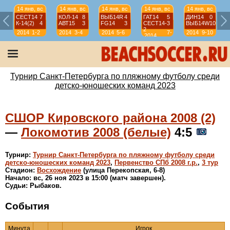
14 янв, вс
14 янв, вс
14 янв, вс
14 янв, вс
14 янв, вс
СЕСТ14
7
КОЛ-14
8
ВЫБ14R
4
ГАТ14
5
ДИН14
0
К-14(2)
4
АВТ15
3
FG14
3
СЕСТ14-
3
ВЫБ14W
10
2
2014
1-2
2014
3-4
2014
5-6
7-
2014
9-10
2014
8
Турнир Санкт-Петербурга по пляжному футболу среди
детско-юношеских команд 2023
СШОР Кировского района 2008 (2)
—
Локомотив 2008 (белые)
4:5
Турнир:
Турнир Санкт-Петербурга по пляжному футболу среди
детско-юношеских команд 2023
,
Первенство СПб 2008 г.р.
,
3 тур
Стадион:
Восхождение
(улица Перекопская, 6-8)
Начало: вс, 26 ноя 2023 в 15:00 (матч завершен).
Судьи: Рыбаков.
События
Минута
Игрок