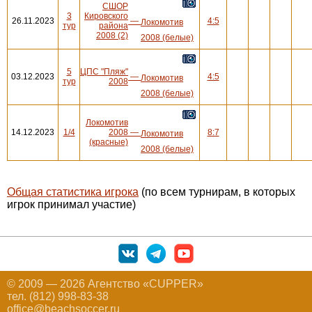
СШОР
3
Кировского
26.11.2023
—
4:5
Локомотив
тур
района
2008 (2)
2008 (белые)
5
ЦПС "Пляж"
03.12.2023
—
4:5
Локомотив
тур
2008
2008 (белые)
Локомотив
14.12.2023
1/4
2008
—
8:7
Локомотив
(красные)
2008 (белые)
Общая статистика игрока
(по всем турнирам, в которых
игрок принимал участие)
© 2009 — 2026 Агентство «CUPPER»
тел. (812) 998-83-38
office@beachsoccer.ru