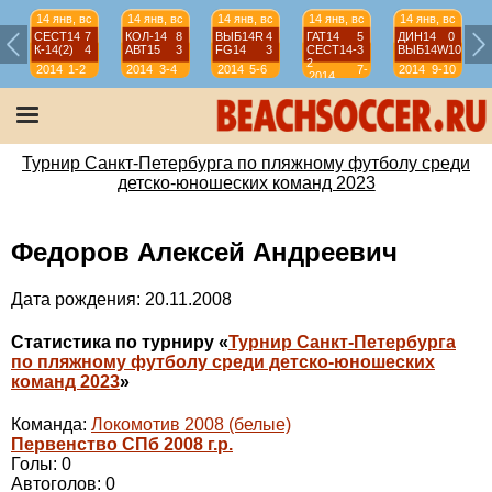
14 янв, вс
14 янв, вс
14 янв, вс
14 янв, вс
14 янв, вс
СЕСТ14
7
КОЛ-14
8
ВЫБ14R
4
ГАТ14
5
ДИН14
0
К-14(2)
4
АВТ15
3
FG14
3
СЕСТ14-
3
ВЫБ14W
10
2
2014
1-2
2014
3-4
2014
5-6
7-
2014
9-10
2014
8
Турнир Санкт-Петербурга по пляжному футболу среди
детско-юношеских команд 2023
Федоров Алексей Андреевич
Дата рождения: 20.11.2008
Статистика по турниру «
Турнир Санкт-Петербурга
по пляжному футболу среди детско-юношеских
команд 2023
»
Команда:
Локомотив 2008 (белые)
Первенство СПб 2008 г.р.
Голы: 0
Автоголов: 0