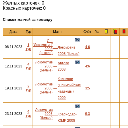
Желтых карточек: 0
Красных карточек: 0
Cписок матчей за команду
Дата
Тур
Матч
Счёт
Гол
СШ
1
"Локомотив"
06.11.2023
—
4:6
Локомотив
тур
2008
(рыжие)
2008 (белые)
Локомотив
Автово
4
12.11.2023
2008
—
4:6
тур
2008
(белые)
Коломяги
Локомотив
(Олимпийские
2
19.11.2023
2008
—
3:5
тур
надежды)
(белые)
2009
Локомотив
6
23.11.2023
2008
—
9:3
Краснодар-
тур
(белые)
ЮМР 2008