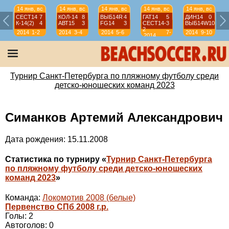
14 янв, вс
14 янв, вс
14 янв, вс
14 янв, вс
14 янв, вс
СЕСТ14
7
КОЛ-14
8
ВЫБ14R
4
ГАТ14
5
ДИН14
0
К-14(2)
4
АВТ15
3
FG14
3
СЕСТ14-
3
ВЫБ14W
10
2
2014
1-2
2014
3-4
2014
5-6
7-
2014
9-10
2014
8
Турнир Санкт-Петербурга по пляжному футболу среди
детско-юношеских команд 2023
Симанков Артемий Александрович
Дата рождения: 15.11.2008
Статистика по турниру «
Турнир Санкт-Петербурга
по пляжному футболу среди детско-юношеских
команд 2023
»
Команда:
Локомотив 2008 (белые)
Первенство СПб 2008 г.р.
Голы: 2
Автоголов: 0