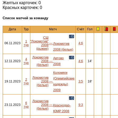
Желтых карточек: 0
Красных карточек: 0
Cписок матчей за команду
Дата
Тур
Матч
Счёт
Гол
СШ
1
"Локомотив"
06.11.2023
—
4:6
Локомотив
тур
2008
(рыжие)
2008 (белые)
Локомотив
Автово
4
12.11.2023
2008
—
4:6
14'
тур
2008
(белые)
Коломяги
Локомотив
(Олимпийские
2
19.11.2023
2008
—
3:5
18'
тур
надежды)
(белые)
2009
Локомотив
6
23.11.2023
2008
—
9:3
Краснодар-
тур
(белые)
ЮМР 2008