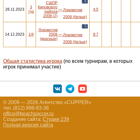
СШОР
3
Кировского
26.11.2023
—
4:5
Локомотив
тур
района
2008 (2)
2008 (белые)
Локомотив
14.12.2023
1/4
2008
—
8:7
Локомотив
(красные)
2008 (белые)
Общая статистика игрока
(по всем турнирам, в которых
игрок принимал участие)
© 2009 — 2026 Агентство «CUPPER»
тел. (812) 998-83-38
office@beachsoccer.ru
Создание сайта:
Студия 239
Полная версия сайта