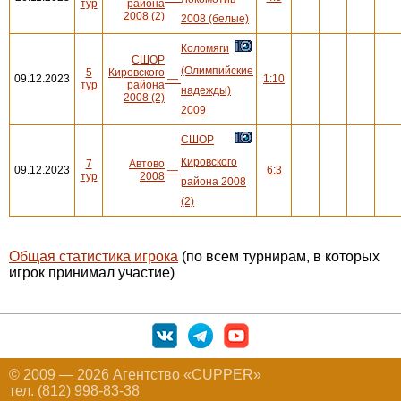
тур
района
2008 (2)
2008 (белые)
Коломяги
СШОР
(Олимпийские
5
Кировского
09.12.2023
—
1:10
тур
района
надежды)
2008 (2)
2009
СШОР
Кировского
7
Автово
09.12.2023
—
6:3
тур
2008
района 2008
(2)
Общая статистика игрока
(по всем турнирам, в которых
игрок принимал участие)
© 2009 — 2026 Агентство «CUPPER»
тел. (812) 998-83-38