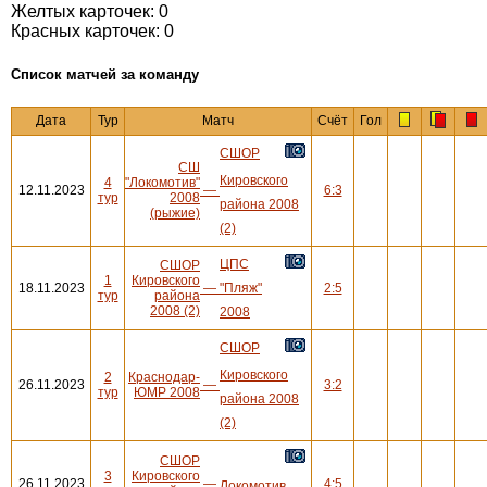
Желтых карточек: 0
Красных карточек: 0
Cписок матчей за команду
Дата
Тур
Матч
Счёт
Гол
СШОР
СШ
Кировского
4
"Локомотив"
12.11.2023
—
6:3
тур
2008
района 2008
(рыжие)
(2)
ЦПС
СШОР
1
Кировского
18.11.2023
—
"Пляж"
2:5
тур
района
2008 (2)
2008
СШОР
Кировского
2
Краснодар-
26.11.2023
—
3:2
тур
ЮМР 2008
района 2008
(2)
СШОР
3
Кировского
26.11.2023
—
4:5
Локомотив