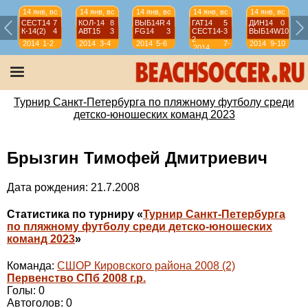
14 янв, вс
14 янв, вс
14 янв, вс
14 янв, вс
14 янв, вс
СЕСТ14
7
КОЛ-14
8
ВЫБ14R
4
ГАТ14
5
ДИН14
0
К-14(2)
4
АВТ15
3
FG14
3
СЕСТ14-
3
ВЫБ14W
10
2
2014
1-2
2014
3-4
2014
5-6
7-
2014
9-10
2014
8
Турнир Санкт-Петербурга по пляжному футболу среди
детско-юношеских команд 2023
Брызгин Тимофей Дмитриевич
Дата рождения: 21.7.2008
Статистика по турниру «
Турнир Санкт-Петербурга
по пляжному футболу среди детско-юношеских
команд 2023
»
Команда:
СШОР Кировского района 2008 (2)
Первенство СПб 2008 г.р.
Голы: 0
Автоголов: 0