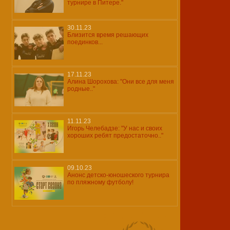
турнире в Питере."
30.11.23
Близится время решающих
поединков...
17.11.23
Алина Шорохова: "Они все для меня
родные.."
11.11.23
Игорь Челебадзе: "У нас и своих
хороших ребят предостаточно.."
09.10.23
Анонс детско-юношеского турнира
по пляжному футболу!