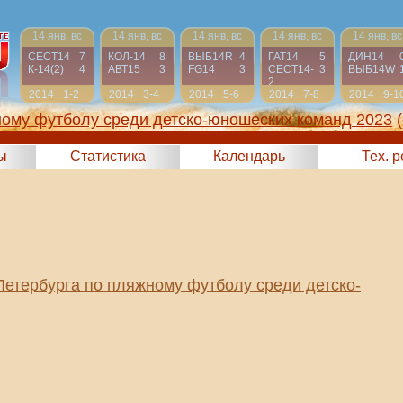
14 янв, вс
14 янв, вс
14 янв, вс
14 янв, вс
14 янв, вс
СЕСТ14
7
КОЛ-14
8
ВЫБ14R
4
ГАТ14
5
ДИН14
К-14(2)
4
АВТ15
3
FG14
3
СЕСТ14-
3
ВЫБ14W
2
2014
1-2
2014
3-4
2014
5-6
2014
7-8
2014
9-1
ному футболу среди детско-юношеских команд 2023
ы
Статистика
Календарь
Тех. 
Петербурга по пляжному футболу среди детско-