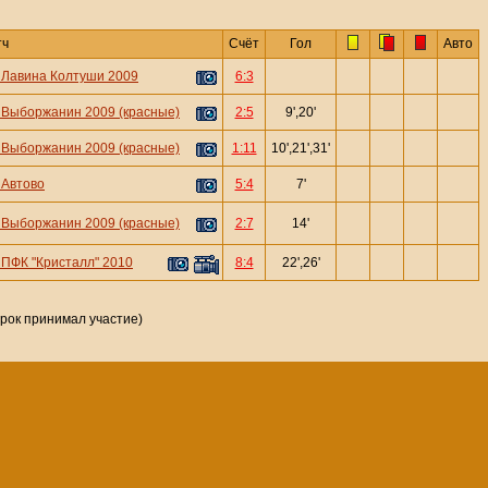
тч
Счёт
Гол
Авто
—
Лавина Колтуши 2009
6:3
—
Выборжанин 2009 (красные)
2:5
9',20'
—
Выборжанин 2009 (красные)
1:11
10',21',31'
—
Автово
5:4
7'
—
Выборжанин 2009 (красные)
2:7
14'
—
ПФК "Кристалл" 2010
8:4
22',26'
грок принимал участие)