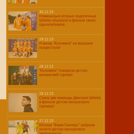
30.12.23
Номинально вторые подопечные
Шбиба обыграли в финале своих
одноклубников ...
29.12.23
И вновь "Коломяги" на вершине
пьедестала!
28.12.23
"Коломяги" покорили детско-
юношеский турнир!
28.12.23
Сразу две команды Дмитрия Шбиба
в финале детско-юношеского
турнира!
27.12.23
Юноши "Фарм Ганнерс" забрали
золото детско-юношеского
Чемпионата!