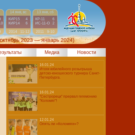
14 янв, вс
13 янв, сб
0
КИР15
4
КР-11
6
10
КИР14
6
ИС-11-О
2
0
2014
11-12
2011
9-10
(октябрь 2023 — январь 2024)
результаты
Медиа
Новости
16.01.24
Итоги юбилейного розыгрыша
детско-юношеского турнира Санкт-
Петербурга.
16.01.24
"Сестрорецк" прервал гегемонию
"Коломяг"!
12.01.24
Опять ли «Коломяги»?