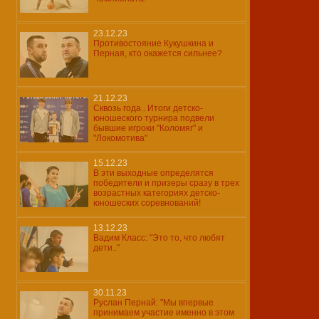
23.12.23
Противостояние Кукушкина и
Перная, кто окажется сильнее?
21.12.23
Сквозь года.. Итоги детско-
юношеского турнира подвели
бывшие игроки "Коломяг" и
"Локомотива"
15.12.23
В эти выходные определятся
победители и призеры сразу в трех
возрастных категориях детско-
юношеских соревнований!
13.12.23
Вадим Класс: "Это то, что любят
дети.."
30.11.23
Руслан Пернай: "Мы впервые
принимаем участие именно в этом