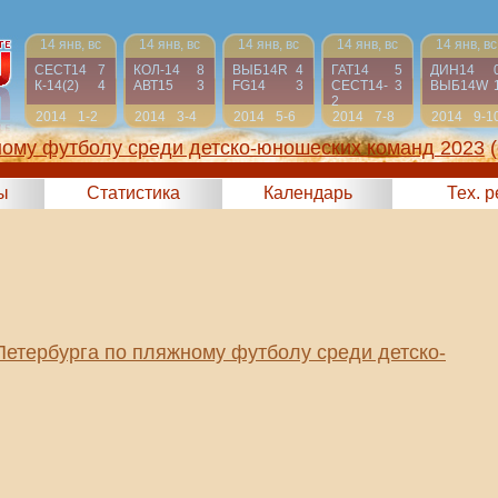
14 янв, вс
14 янв, вс
14 янв, вс
14 янв, вс
14 янв, вс
СЕСТ14
7
КОЛ-14
8
ВЫБ14R
4
ГАТ14
5
ДИН14
К-14(2)
4
АВТ15
3
FG14
3
СЕСТ14-
3
ВЫБ14W
2
2014
1-2
2014
3-4
2014
5-6
2014
7-8
2014
9-1
ному футболу среди детско-юношеских команд 2023
ы
Статистика
Календарь
Тех. 
Петербурга по пляжному футболу среди детско-