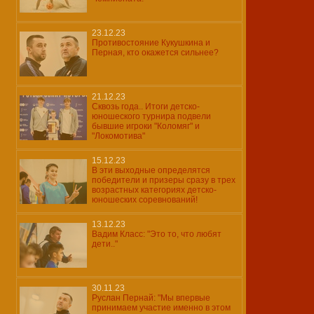
23.12.23
Противостояние Кукушкина и
Перная, кто окажется сильнее?
21.12.23
Сквозь года.. Итоги детско-
юношеского турнира подвели
бывшие игроки "Коломяг" и
"Локомотива"
15.12.23
В эти выходные определятся
победители и призеры сразу в трех
возрастных категориях детско-
юношеских соревнований!
13.12.23
Вадим Класс: "Это то, что любят
дети.."
30.11.23
Руслан Пернай: "Мы впервые
принимаем участие именно в этом