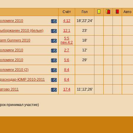
Счёт
Гол
Авто
оломяги 2010
4:12
18',22',24'
ыборжанин 2010 (белые)
12:1
23'
5:5
arm Gunners 2010
18'
пен.4:2
оломяги 2010
2:7
12'
оломяги 2010
5:6
29'
оломяги 2010 (2)
8:4
раснодар-ЮМР 2010-2011
6:4
втово 2011
17:4
11',12',26'
грок принимал участие)