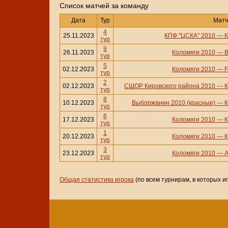
Cписок матчей за команду
Дата
Тур
Матч
4
25.11.2023
КПФ "ЦСКА" 2010
—
К
тур
9
26.11.2023
Коломяги 2010
—
В
тур
5
02.12.2023
Коломяги 2010
—
F
тур
2
02.12.2023
СШОР Кировского района 2010
—
К
тур
8
10.12.2023
Выборжанин 2010 (красные)
—
К
тур
6
17.12.2023
Коломяги 2010
—
К
тур
1
20.12.2023
Коломяги 2010
—
К
тур
3
23.12.2023
Коломяги 2010
—
А
тур
Общая статистика игрока
(по всем турнирам, в которых и