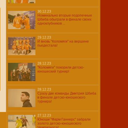
30.12.23
Номинально вторые подопечные
Шбиба обыграли в финале своих
одноклубников ...
29.12.23
И вновь "Коломяги" на вершине
пьедестала!
28.12.23
"Коломяги" покорили детско-
юношеский турнир!
28.12.23
Сразу две команды Дмитрия Шбиба
в финале детско-юношеского
турнира!
27.12.23
Юноши "Фарм Ганнерс" забрали
золото детско-юношеского
Чемпионата!