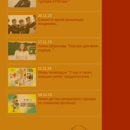
турнире в Питере."
30.11.23
Близится время решающих
поединков...
17.11.23
Алина Шорохова: "Они все для меня
родные.."
11.11.23
Игорь Челебадзе: "У нас и своих
хороших ребят предостаточно.."
09.10.23
Анонс детско-юношеского турнира
по пляжному футболу!