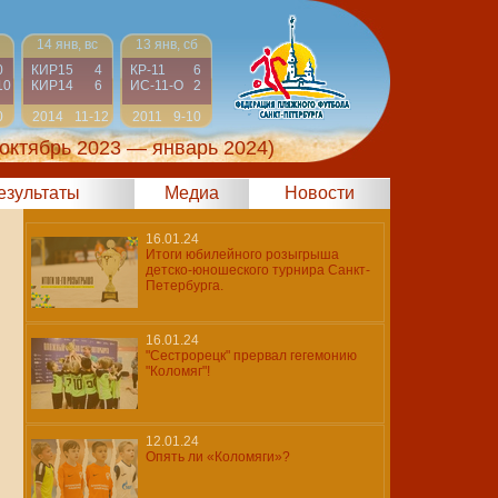
14 янв, вс
13 янв, сб
0
КИР15
4
КР-11
6
10
КИР14
6
ИС-11-О
2
0
2014
11-12
2011
9-10
(октябрь 2023 — январь 2024)
результаты
Медиа
Новости
16.01.24
Итоги юбилейного розыгрыша
детско-юношеского турнира Санкт-
Петербурга.
16.01.24
"Сестрорецк" прервал гегемонию
"Коломяг"!
12.01.24
Опять ли «Коломяги»?