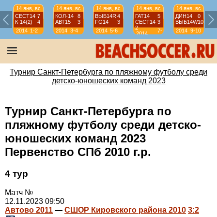
14 янв, вс
14 янв, вс
14 янв, вс
14 янв, вс
14 янв, вс
СЕСТ14
7
КОЛ-14
8
ВЫБ14R
4
ГАТ14
5
ДИН14
0
К-14(2)
4
АВТ15
3
FG14
3
СЕСТ14-
3
ВЫБ14W
10
2
2014
1-2
2014
3-4
2014
5-6
7-
2014
9-10
2014
8
Турнир Санкт-Петербурга по пляжному футболу среди
детско-юношеских команд 2023
Турнир Санкт-Петербурга по
пляжному футболу среди детско-
юношеских команд 2023
Первенство СПб 2010 г.р.
4 тур
Матч №
12.11.2023 09:50
Автово 2011
—
СШОР Кировского района 2010
3:2