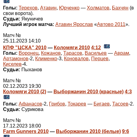
Голы:
Терехов
,
Атавин
,
Юрченко
—
Холматов
,
Бахчян
(в
свои ворота).
Судьи:
Якуничев
Лучший игрок матча:
Атавин Ярослав
«
Автово 2011
».
Матч №
25.11.2023 14:10
КПФ "ЦСКА" 2010
—
Коломяги 2010
4:12
Голы:
Воронец
,
Кожанов
,
Тарасов
,
Васильев
—
Аврам
,
Артамонов
-2,
Клименко
-3,
Коновалов
,
Перцев
,
Киселев
-4.
Судьи:
Пыханов
Матч №
02.12.2023 19:30
Коломяги 2010 (2)
—
Выборжанин 2010 (красные)
4:3
Голы:
Афанасов
-2,
Грибов
,
Токарев
—
Бигаев
,
Тасоев
-2.
Судьи:
Сурикова
Матч №
17.12.2023 18:00
Farm Gunners 2010
—
Выборжанин 2010 (белые)
9:6