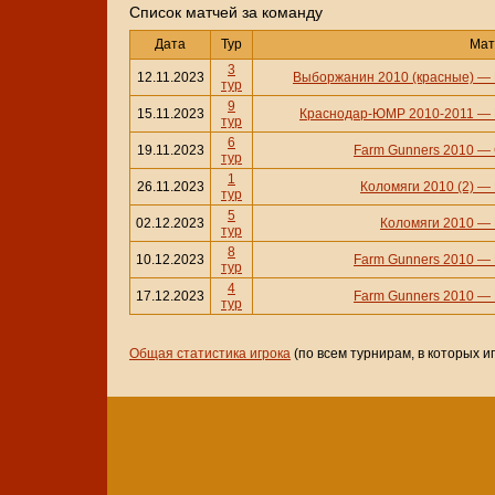
Cписок матчей за команду
Дата
Тур
Мат
3
12.11.2023
Выборжанин 2010 (красные)
—
тур
9
15.11.2023
Краснодар-ЮМР 2010-2011
—
тур
6
19.11.2023
Farm Gunners 2010
—
тур
1
26.11.2023
Коломяги 2010 (2)
—
тур
5
02.12.2023
Коломяги 2010
—
тур
8
10.12.2023
Farm Gunners 2010
—
тур
4
17.12.2023
Farm Gunners 2010
—
тур
Общая статистика игрока
(по всем турнирам, в которых и