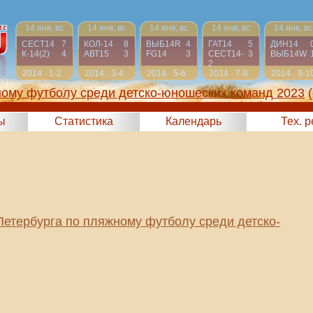
14 янв, вс
14 янв, вс
14 янв, вс
14 янв, вс
14 янв, вс
СЕСТ14
7
КОЛ-14
8
ВЫБ14R
4
ГАТ14
5
ДИН14
К-14(2)
4
АВТ15
3
FG14
3
СЕСТ14-
3
ВЫБ14W
2
2014
1-2
2014
3-4
2014
5-6
2014
7-8
2014
9-1
ному футболу среди детско-юношеских команд 2023
ы
Статистика
Календарь
Тех. 
Петербурга по пляжному футболу среди детско-