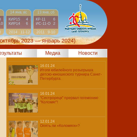
14 янв, вс
13 янв, сб
0
КИР15
4
КР-11
6
10
КИР14
6
ИС-11-О
2
0
2014
11-12
2011
9-10
(октябрь 2023 — январь 2024)
результаты
Медиа
Новости
16.01.24
Итоги юбилейного розыгрыша
детско-юношеского турнира Санкт-
Петербурга.
16.01.24
"Сестрорецк" прервал гегемонию
"Коломяг"!
12.01.24
Опять ли «Коломяги»?