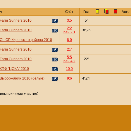
ч
Счёт
Гол
Авто
Farm Gunners 2010
3:5
5'
2:2
Farm Gunners 2010
18',26'
пен.2:1
СШОР Кировского района 2010
8:0
Farm Gunners 2010
2:7
5:5
Farm Gunners 2010
22'
пен.4:2
КПФ "ЦСКА" 2010
10:0
Выборжанин 2010 (белые)
9:6
4',24'
грок принимал участие)