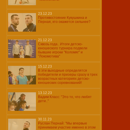
23.12.23
Противостояние Кукушкина и
Перная, кто окажется сильнее?
21.12.23
Сквозь года.. Итоги детско-
юношеского турнира подвели
бывшие игроки "Коломяг" и
"Локомотива"
15.12.23
В эти выходные определятся
победители и призеры сразу в трех
возрастных категориях детско-
юношеских соревнований!
13.12.23
Вадим Класс: "Это то, что любят
дети.."
30.11.23
Руслан Пернай: "Мы впервые
принимаем участие именно в этом