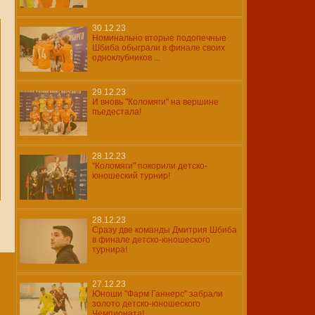
30.12.23
Номинально вторые подопечные
Шбиба обыграли в финале своих
одноклубников ...
29.12.23
И вновь "Коломяги" на вершине
пьедестала!
28.12.23
"Коломяги" покорили детско-
юношеский турнир!
28.12.23
Сразу две команды Дмитрия Шбиба
в финале детско-юношеского
турнира!
27.12.23
Юноши "Фарм Ганнерс" забрали
золото детско-юношеского
Чемпионата!