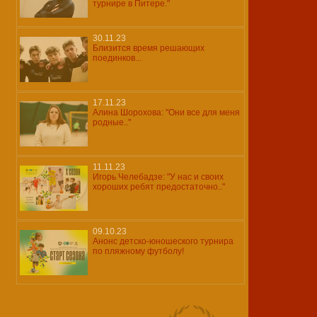
турнире в Питере."
30.11.23
Близится время решающих
поединков...
17.11.23
Алина Шорохова: "Они все для меня
родные.."
11.11.23
Игорь Челебадзе: "У нас и своих
хороших ребят предостаточно.."
09.10.23
Анонс детско-юношеского турнира
по пляжному футболу!