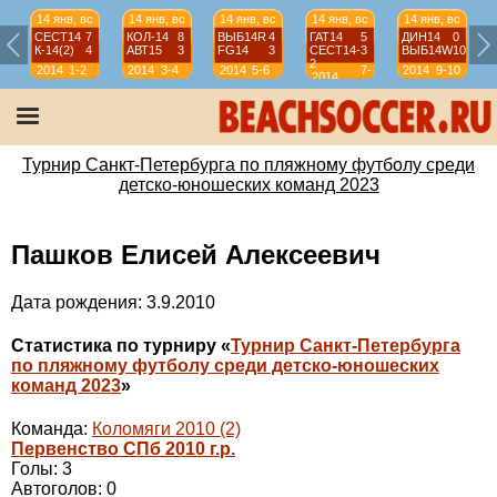
14 янв, вс
14 янв, вс
14 янв, вс
14 янв, вс
14 янв, вс
СЕСТ14
7
КОЛ-14
8
ВЫБ14R
4
ГАТ14
5
ДИН14
0
К-14(2)
4
АВТ15
3
FG14
3
СЕСТ14-
3
ВЫБ14W
10
2
2014
1-2
2014
3-4
2014
5-6
7-
2014
9-10
2014
8
Турнир Санкт-Петербурга по пляжному футболу среди
детско-юношеских команд 2023
Пашков Елисей Алексеевич
Дата рождения: 3.9.2010
Статистика по турниру «
Турнир Санкт-Петербурга
по пляжному футболу среди детско-юношеских
команд 2023
»
Команда:
Коломяги 2010 (2)
Первенство СПб 2010 г.р.
Голы: 3
Автоголов: 0