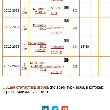
Автово
8
Коломяги
10.12.2023
—
3:2
тур
2010 (2)
2011
6
Коломяги
17.12.2023
—
8:4
Коломяги
тур
2010
2010 (2)
Выборжанин
5
20.12.2023
2010
—
2:8
18',30'
Коломяги
тур
(белые)
2010 (2)
Краснодар-
2
23.12.2023
ЮМР 2010-
—
4:3
Коломяги
тур
2011
2010 (2)
Общая статистика игрока
(по всем турнирам, в которых
игрок принимал участие)