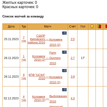
Желтых карточек: 0
Красных карточек: 0
Cписок матчей за команду
Дата
Тур
Матч
Счёт
Гол
СШОР
7
25.11.2023
Кировского
—
3:5
Коломяги
тур
района 2010
2010 (2)
Farm
1
Коломяги
26.11.2023
—
Gunners
2:7
17'
тур
2010 (2)
2010
9
КПФ "ЦСКА"
26.11.2023
—
3:9
Коломяги
тур
2010
2010 (2)
Выборжанин
4
Коломяги
02.12.2023
—
4:3
тур
2010 (2)
2010
(красные)