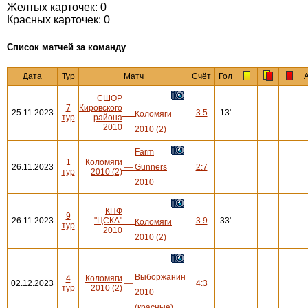
Желтых карточек: 0
Красных карточек: 0
Cписок матчей за команду
Дата
Тур
Матч
Счёт
Гол
СШОР
7
Кировского
25.11.2023
—
3:5
13'
Коломяги
тур
района
2010
2010 (2)
Farm
1
Коломяги
26.11.2023
—
Gunners
2:7
тур
2010 (2)
2010
КПФ
9
26.11.2023
"ЦСКА"
—
3:9
33'
Коломяги
тур
2010
2010 (2)
Выборжанин
4
Коломяги
02.12.2023
—
4:3
тур
2010 (2)
2010
(красные)