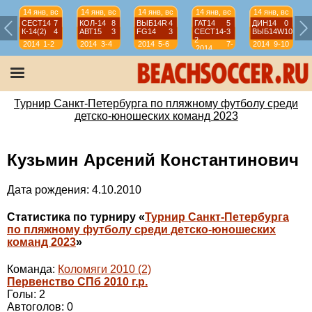
14 янв, вс
14 янв, вс
14 янв, вс
14 янв, вс
14 янв, вс
СЕСТ14
7
КОЛ-14
8
ВЫБ14R
4
ГАТ14
5
ДИН14
0
К-14(2)
4
АВТ15
3
FG14
3
СЕСТ14-
3
ВЫБ14W
10
2
2014
1-2
2014
3-4
2014
5-6
7-
2014
9-10
2014
8
Турнир Санкт-Петербурга по пляжному футболу среди
детско-юношеских команд 2023
Кузьмин Арсений Константинович
Дата рождения: 4.10.2010
Статистика по турниру «
Турнир Санкт-Петербурга
по пляжному футболу среди детско-юношеских
команд 2023
»
Команда:
Коломяги 2010 (2)
Первенство СПб 2010 г.р.
Голы: 2
Автоголов: 0