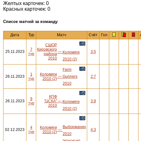
Желтых карточек: 0
Красных карточек: 0
Cписок матчей за команду
Дата
Тур
Матч
Счёт
Гол
СШОР
7
Кировского
25.11.2023
—
3:5
Коломяги
тур
района
2010
2010 (2)
Farm
1
Коломяги
26.11.2023
—
Gunners
2:7
тур
2010 (2)
2010
КПФ
9
26.11.2023
"ЦСКА"
—
3:9
Коломяги
тур
2010
2010 (2)
Выборжанин
4
Коломяги
02.12.2023
—
4:3
тур
2010 (2)
2010
(красные)