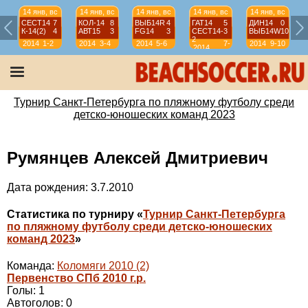
14 янв, вс
14 янв, вс
14 янв, вс
14 янв, вс
14 янв, вс
СЕСТ14
7
КОЛ-14
8
ВЫБ14R
4
ГАТ14
5
ДИН14
0
К-14(2)
4
АВТ15
3
FG14
3
СЕСТ14-
3
ВЫБ14W
10
2
2014
1-2
2014
3-4
2014
5-6
7-
2014
9-10
2014
8
Турнир Санкт-Петербурга по пляжному футболу среди
детско-юношеских команд 2023
Румянцев Алексей Дмитриевич
Дата рождения: 3.7.2010
Статистика по турниру «
Турнир Санкт-Петербурга
по пляжному футболу среди детско-юношеских
команд 2023
»
Команда:
Коломяги 2010 (2)
Первенство СПб 2010 г.р.
Голы: 1
Автоголов: 0