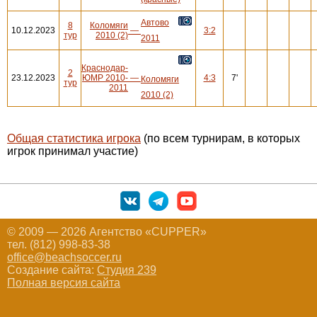
Автово
8
Коломяги
10.12.2023
—
3:2
тур
2010 (2)
2011
Краснодар-
2
23.12.2023
ЮМР 2010-
—
4:3
7'
Коломяги
тур
2011
2010 (2)
Общая статистика игрока
(по всем турнирам, в которых
игрок принимал участие)
© 2009 — 2026 Агентство «CUPPER»
тел. (812) 998-83-38
office@beachsoccer.ru
Создание сайта:
Студия 239
Полная версия сайта