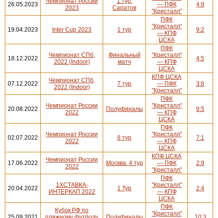
Чемпионат России
1 тур.
26.05.2023
— ПФК
4:9
2023
Саратов
"Кристалл"
ПФК
"Кристалл"
19.04.2023
Inter Cup 2023
1 тур
9:2
— КПФ
ЦСКА
ПФК
Чемпионат СПб,
Финальный
"Кристалл"
18.12.2022
4:5
2022 (Indoor)
матч
— КПФ
ЦСКА
КПФ ЦСКА
Чемпионат СПб,
07.12.2022
7 тур
— ПФК
3:8
2022 (Indoor)
"Кристалл"
ПФК
Чемпионат России
"Кристалл"
20.08.2022
Полуфиналы
9:5
2022
— КПФ
ЦСКА
ПФК
Чемпионат России
"Кристалл"
02.07.2022
8 тур
7:1
2022
— КПФ
ЦСКА
КПФ ЦСКА
Чемпионат России
17.06.2022
Москва. 4 тур
— ПФК
2:9
2022
"Кристалл"
ПФК
1ХСТАВКА-
"Кристалл"
20.04.2022
1 Тур
2:4
ИНТЕРКАП 2022
— КПФ
ЦСКА
ПФК
Кубок РФ по
"Кристалл"
25.09.2021
пляжному футболу
Полуфиналы
10:3