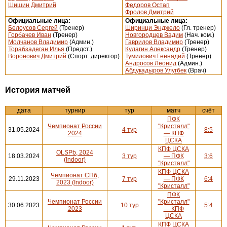
Шишин Дмитрий
Федоров Остап
Фролов Дмитрий
Официальные лица:
Официальные лица:
Белоусов Сергей
(Тренер)
Ширинци Энджело
(Гл. тренер)
Горбачев Иван
(Тренер)
Новгородцев Вадим
(Нач. ком.)
Молчанов Владимир
(Админ.)
Гаврилов Владимир
(Тренер)
Торабзадеган Илья
(Предст.)
Кулагин Александр
(Тренер)
Воронович Дмитрий
(Спорт. директор)
Тумилович Геннадий
(Тренер)
Андросов Леонид
(Админ.)
Абдукадыров Улугбек
(Врач)
История матчей
дата
турнир
тур
матч
счёт
ПФК
Чемпионат России
"Кристалл"
31.05.2024
4 тур
8:5
2024
— КПФ
ЦСКА
КПФ ЦСКА
OLSPb, 2024
18.03.2024
3 тур
— ПФК
3:6
(Indoor)
"Кристалл"
КПФ ЦСКА
Чемпионат СПб,
29.11.2023
7 тур
— ПФК
6:4
2023 (Indoor)
"Кристалл"
ПФК
Чемпионат России
"Кристалл"
30.06.2023
10 тур
5:4
2023
— КПФ
ЦСКА
КПФ ЦСКА