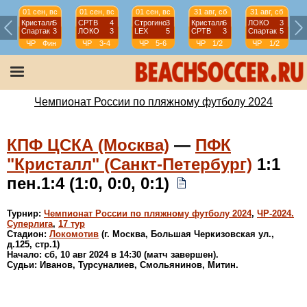
01 сен, вс
01 сен, вс
01 сен, вс
31 авг, сб
31 авг, сб
Кристалл
5
СРТВ
4
Строгино
3
Кристалл
6
ЛОКО
3
Спартак
3
ЛОКО
3
LEX
5
СРТВ
3
Спартак
5
ЧР
Фин
ЧР
3-4
ЧР
5-6
ЧР
1/2
ЧР
1/2
Чемпионат России по пляжному футболу 2024
КПФ ЦСКА (Москва)
—
ПФК
"Кристалл" (Санкт-Петербург)
1:1
пен.1:4 (1:0, 0:0, 0:1)
Турнир:
Чемпионат России по пляжному футболу 2024
,
ЧР-2024.
Суперлига
,
17 тур
Стадион:
Локомотив
(г. Москва, Большая Черкизовская ул.,
д.125, стр.1)
Начало: сб, 10 авг 2024 в 14:30 (матч завершен).
Судьи: Иванов, Турсуналиев, Смольянинов, Митин.