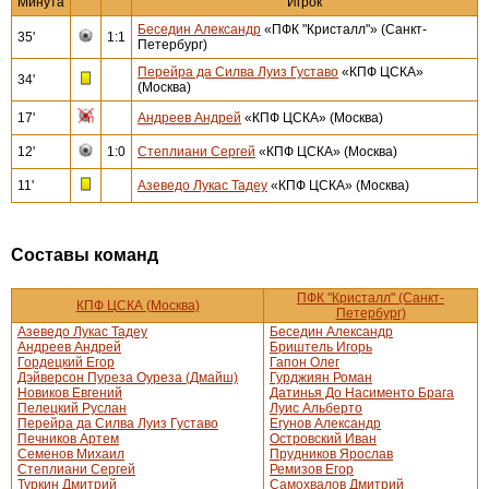
Минута
Игрок
Беседин Александр
«ПФК "Кристалл"» (Санкт-
35'
1:1
Петербург)
Перейра да Силва Луиз Густаво
«КПФ ЦСКА»
34'
(Москва)
17'
Андреев Андрей
«КПФ ЦСКА» (Москва)
12'
1:0
Степлиани Сергей
«КПФ ЦСКА» (Москва)
11'
Азеведо Лукас Тадеу
«КПФ ЦСКА» (Москва)
Составы команд
ПФК "Кристалл" (Санкт-
КПФ ЦСКА (Москва)
Петербург)
Азеведо Лукас Тадеу
Беседин Александр
Андреев Андрей
Бриштель Игорь
Гордецкий Егор
Гапон Олег
Дэйверсон Пуреза Оуреза (Дмайш)
Гурджиян Роман
Новиков Евгений
Датинья До Насименто Брага
Пелецкий Руслан
Луис Альберто
Перейра да Силва Луиз Густаво
Егунов Александр
Печников Артем
Островский Иван
Семенов Михаил
Прудников Ярослав
Степлиани Сергей
Ремизов Егор
Туркин Дмитрий
Самохвалов Дмитрий