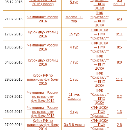
05.12.2016
5 тур
2016 (Indoor)
— КПФ
пен.2:1
ЦСКА
ПФК
Чемпионат России
Москва. 11
"Кристалл"
21.07.2016
4:3
2016
тур
— КПФ
ЦСКА
КПФ ЦСКА
Кубок двух столиц
17.07.2016
15 тур
— ПФК
3:11
2016
"Кристалл"
КПФ ЦСКА
Чемпионат России
18.06.2016
4 тур
— ПФК
0:5
2016
"Кристалл"
ПФК
Кубок двух столиц
"Кристалл"
04.06.2016
7 тур
8:0
2016
— КПФ
ЦСКА
ПФК
Кубок РФ по
"Кристалл"
29.09.2015
пляжному футболу
1 тур
11:1
— КПФ
2015
ЦСКА
ПФК
Чемпионат России
11 тур.
"Кристалл"
27.08.2015
по пляжному
3:2
Самара
— КПФ
футболу 2015
ЦСКА
Чемпионат России
КПФ ЦСКА
23.05.2015
по пляжному
4 тур
— ПФК
1:3
футболу 2015
"Кристалл"
Кубок РФ по
КПФ ЦСКА
27.09.2014
пляжному футболу
За 5-8 места
— ПФК
2:6
2014
"Кристалл"