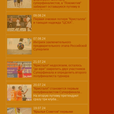
суперфиналистов, а "Локомотив"
забирает оставшуюся путевку в
полуфинал...
09.08.24
Первая очковая потеря "Кристалла"
и тающая надежда "ЦСКА"..
07.08.24
Интриги заключительного
предварительного этапа Российской
Суперлиги
21.07.24
"Кристалл" недосягаем, осталось
"де юре" закрепить двух участников
Суперфинала и определить второго
полуфиналиста турнира
20.07.24
"Кристалл" становится первым
полуфиналистом Суперфинала...
На вторую путевку претендуют
сразу три клуба...
19.07.24
"Крылья Советов" первыми