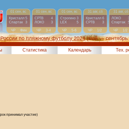
01 сен, вс
01 сен, вс
01 сен, вс
31 авг, сб
31 авг, сб
Кристалл
5
СРТВ
4
Строгино
3
Кристалл
6
ЛОКО
Спартак
3
ЛОКО
3
LEX
5
СРТВ
3
Спартак
ЧР
Фин
ЧР
3-4
ЧР
5-6
ЧР
1/2
ЧР
1/2
России по пляжному футболу 2024
(май — сентябрь
ы
Статистика
Календарь
Тех. 
грок принимал участие)