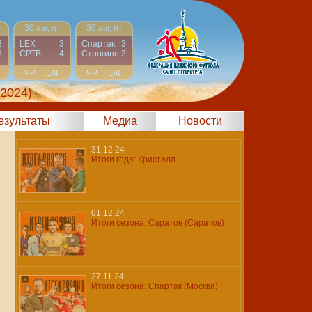
30 авг, пт
30 авг, пт
3
LEX
3
Спартак
3
5
СРТВ
4
Строгино
2
ЧР
1/4
ЧР
1/4
 2024)
результаты
Медиа
Новости
31.12.24
Итоги года: Кристалл
01.12.24
Итоги сезона: Саратов (Саратов)
27.11.24
Итоги сезона: Спартак (Москва)