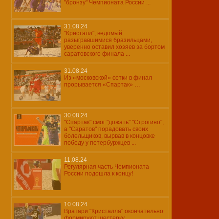
"бронзу" Чемпионата России ...
31.08.24
"Кристалл", ведомый
разыгравшимися бразильцами,
уверенно оставил хозяев за бортом
саратовского финала ...
31.08.24
Из «московской» сетки в финал
прорывается «Спартак» …
30.08.24
"Спартак" смог "дожать" "Строгино",
а "Саратов" порадовать своих
болельщиков, вырвав в концовке
победу у петербуржцев ...
11.08.24
Регулярная часть Чемпионата
России подошла к концу!
10.08.24
Вратари "Кристалла" окончательно
формируют шестерку