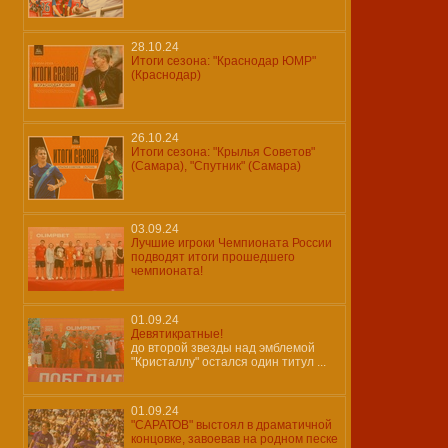
28.10.24
Итоги сезона: "Краснодар ЮМР"
(Краснодар)
26.10.24
Итоги сезона: "Крылья Советов"
(Самара), "Спутник" (Самара)
03.09.24
Лучшие игроки Чемпионата России
подводят итоги прошедшего
чемпионата!
01.09.24
Девятикратные!
до второй звезды над эмблемой
"Кристаллу" остался один титул ...
01.09.24
"САРАТОВ" выстоял в драматичной
концовке, завоевав на родном песке