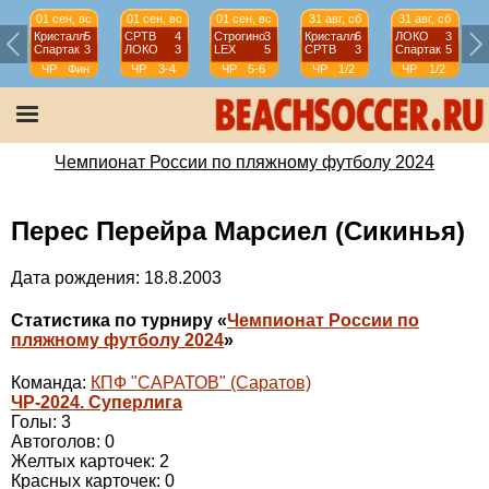
01 сен, вс
01 сен, вс
01 сен, вс
31 авг, сб
31 авг, сб
Кристалл
5
СРТВ
4
Строгино
3
Кристалл
6
ЛОКО
3
Спартак
3
ЛОКО
3
LEX
5
СРТВ
3
Спартак
5
ЧР
Фин
ЧР
3-4
ЧР
5-6
ЧР
1/2
ЧР
1/2
Чемпионат России по пляжному футболу 2024
Перес Перейра Марсиел (Сикинья)
Дата рождения: 18.8.2003
Статистика по турниру «
Чемпионат России по
пляжному футболу 2024
»
Команда:
КПФ "САРАТОВ" (Саратов)
ЧР-2024. Суперлига
Голы: 3
Автоголов: 0
Желтых карточек: 2
Красных карточек: 0