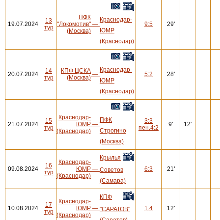
ПФК
Краснодар-
13
19.07.2024
"Локомотив"
—
9:5
29'
тур
ЮМР
(Москва)
(Краснодар)
Краснодар-
14
КПФ ЦСКА
20.07.2024
—
5:2
28'
тур
(Москва)
ЮМР
(Краснодар)
Краснодар-
ПФК
15
3:3
21.07.2024
ЮМР
—
9'
12'
тур
пен.4:2
Строгино
(Краснодар)
(Москва)
Крылья
Краснодар-
16
09.08.2024
ЮМР
—
6:3
21'
Советов
тур
(Краснодар)
(Самара)
КПФ
Краснодар-
17
10.08.2024
ЮМР
—
1:4
12'
"САРАТОВ"
тур
(Краснодар)