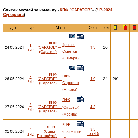
Cписок матчей за команду «
КПФ "САРАТОВ"
» (
ЧР-2024.
Суперлига
)
Дата
Тур
Матч
Счёт
Гол
КПФ
Крылья
1
24.05.2024
"САРАТОВ"
—
9:3
10'
тур
Советов
(Саратов)
(Самара)
КПФ
ПФК
3
26.05.2024
"САРАТОВ"
—
4:0
24'
29'
тур
Строгино
(Саратов)
(Москва)
ПФК
КПФ
2
27.05.2024
"САРАТОВ"
—
4:3
"Спартак"
тур
(Саратов)
(Москва)
КПФ
ЛЕКС
4
3:3
31.05.2024
(Санкт-
—
"САРАТОВ"
тур
пен.4:5
Петербург)