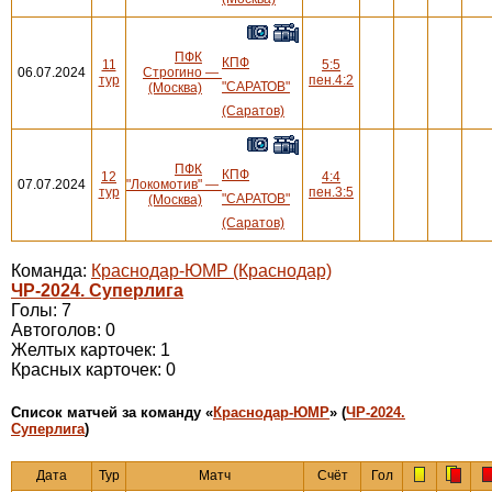
ПФК
КПФ
11
5:5
06.07.2024
Строгино
—
тур
пен.4:2
"САРАТОВ"
(Москва)
(Саратов)
ПФК
КПФ
12
4:4
07.07.2024
"Локомотив"
—
тур
пен.3:5
"САРАТОВ"
(Москва)
(Саратов)
Команда:
Краснодар-ЮМР (Краснодар)
ЧР-2024. Суперлига
Голы: 7
Автоголов: 0
Желтых карточек: 1
Красных карточек: 0
Cписок матчей за команду «
Краснодар-ЮМР
» (
ЧР-2024.
Суперлига
)
Дата
Тур
Матч
Счёт
Гол