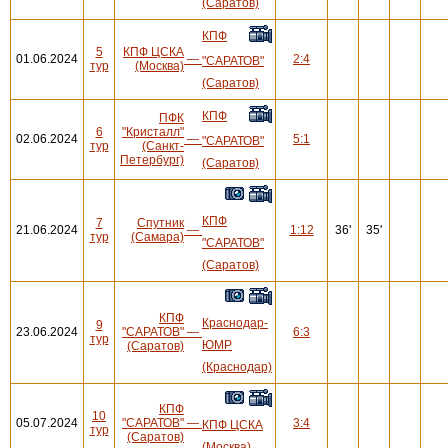
(Саратов)
КПФ
5
КПФ ЦСКА
01.06.2024
—
2:4
"САРАТОВ"
тур
(Москва)
(Саратов)
КПФ
ПФК
6
"Кристалл"
02.06.2024
—
5:1
"САРАТОВ"
тур
(Санкт-
Петербург)
(Саратов)
КПФ
7
Спутник
21.06.2024
—
1:12
36'
35'
тур
(Самара)
"САРАТОВ"
(Саратов)
КПФ
Краснодар-
9
23.06.2024
"САРАТОВ"
—
6:3
тур
ЮМР
(Саратов)
(Краснодар)
КПФ
10
05.07.2024
"САРАТОВ"
—
3:4
КПФ ЦСКА
тур
(Саратов)
(Москва)