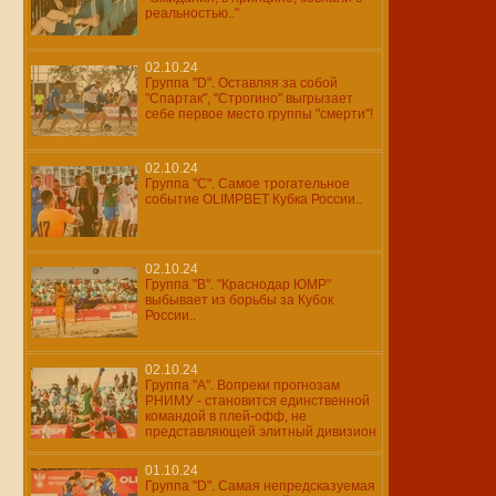
реальностью.."
02.10.24
Группа "D". Оставляя за собой
"Спартак", "Строгино" выгрызает
себе первое место группы "смерти"!
02.10.24
Группа "С". Самое трогательное
событие OLIMPBET Кубка России..
02.10.24
Группа "В". "Краснодар ЮМР"
выбывает из борьбы за Кубок
России..
02.10.24
Группа "А". Вопреки прогнозам
РНИМУ - становится единственной
командой в плей-офф, не
представляющей элитный дивизион
01.10.24
Группа "D". Самая непредсказуемая