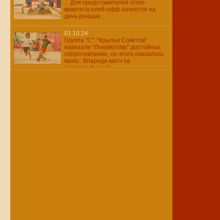
... Для представителей этого
квартета плей-офф начнется на
день раньше ...
01.10.24
Группа "С". "Крылья Советов"
навязали "Локомотиву" достойное
сопротивление, но этого оказалось
мало.. Впереди матч за
четвертьфинал!