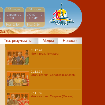
04 окт, пт
04 окт, пт
4
Строгино
2
ЛОКО
9
4
СРТВ
8
РНИМУ
0
Этап 2
1/4
Этап 2
1/4
2024)
Тех. результаты
Медиа
Новости
31.12.24
Итоги года: Кристалл
01.12.24
Итоги сезона: Саратов (Саратов)
27.11.24
Итоги сезона: Спартак (Москва)