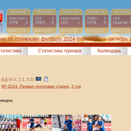
06 окт, вс
06 окт, вс
05 окт, сб
05 окт, сб
04 окт, пт
Кристалл
1
LEX
3
Кристалл
6
ЛОКО
3
LEX
СРТВ
3
ЛОКО
9
LEX
1
СРТВ
6
Спартак
Этап 2
1-2
Этап 2
3-4
Этап 2
1/2
Этап 2
1/2
Этап 2
1/4
сии по пляжному футболу 2024
(сентябрь — октябрь 
татистика
Статистика турнира
Календарь
)
8:5
(4:2, 1:1, 3:2)
,
КР-2024. Первая групповая стадия
,
2 тур
амедов.