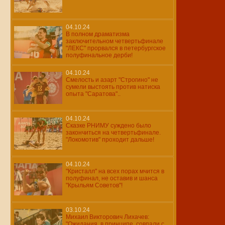
04.10.24
В полном драматизма
заключительном четвертьфинале
"ЛЕКС" прорвался в петербургское
полуфинальное дерби!
04.10.24
Смелость и азарт "Строгино" не
сумели выстоять против натиска
опыта "Саратова"..
04.10.24
Сказке РНИМУ суждено было
закончиться на четвертьфинале.
"Локомотив" проходит дальше!
04.10.24
"Кристалл" на всех порах мчится в
полуфинал, не оставив и шанса
"Крыльям Советов"!
03.10.24
Михаил Викторович Лихачев:
"Ожидания, в принципе, совпали с