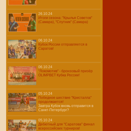
26.10.24
Итоги сезона: "Крылья Советов"
(Самара), "Спутник" (Самара)
06.10.24
Кубок России отправляется в
Саратов!
06.10.24
"Локомотив" - бронзовый призёр
OLIMPBET Кубка России!
05.10.24
Победное шествие "Кристалла"
продолжается!
Завтра Кубок вновь отправится в
Санкт-Петербург?
05.10.24
Дебютный для "Саратова" финал
всероссийских турниров!