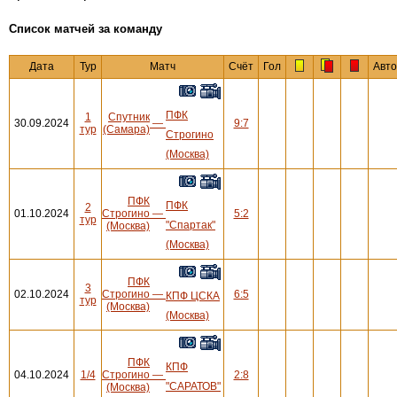
Cписок матчей за команду
Дата
Тур
Матч
Счёт
Гол
Авто
ПФК
1
Спутник
30.09.2024
—
9:7
тур
(Самара)
Строгино
(Москва)
ПФК
ПФК
2
01.10.2024
Строгино
—
5:2
тур
"Спартак"
(Москва)
(Москва)
ПФК
3
02.10.2024
Строгино
—
6:5
КПФ ЦСКА
тур
(Москва)
(Москва)
ПФК
КПФ
04.10.2024
1/4
Строгино
—
2:8
"САРАТОВ"
(Москва)