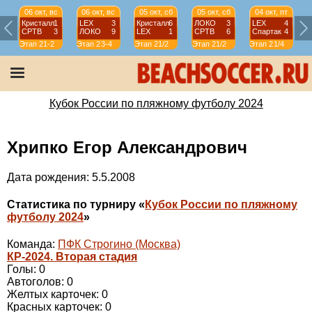
06 окт, вс
06 окт, вс
05 окт, сб
05 окт, сб
04 окт, пт
Кристалл
1
LEX
3
Кристалл
6
ЛОКО
3
LEX
4
СРТВ
3
ЛОКО
9
LEX
1
СРТВ
6
Спартак
4
Этап 2
1-2
Этап 2
3-4
Этап 2
1/2
Этап 2
1/2
Этап 2
1/4
Э
Кубок России по пляжному футболу 2024
Хрипко Егор Александрович
Дата рождения: 5.5.2008
Статистика по турниру «
Кубок России по пляжному
футболу 2024
»
Команда:
ПФК Строгино (Москва)
КР-2024. Вторая стадия
Голы: 0
Автоголов: 0
Желтых карточек: 0
Красных карточек: 0