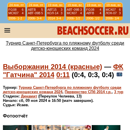
24 янв, пт
24 янв, пт
19 янв, вс
19 янв, вс
19 янв, вс
19 янв, вс
FG08
6
АВТВ
5
АВТ15
3
АВТ-09B
3
FG08
4
МСК07
6
МСК07
4
АВТ-09B
5
КОЛ-14
3
МСК07
4
АВТВ
4
ЛОК-07
3
2006-
1-2
2006-
3-4
2014
3-4
2006-
1/2
2006-
1/2
2006-
1/4
07
07
07
07
07
12 янв, вс
12 янв, вс
12 янв, вс
12 янв, вс
АВТ08
4
АВТ-09B
6
ИСКР-07
5
ИС-08
1
АВТВ
6
ЛИС08
4
СШЛ08R
3
МСК08
4
2006-
1/4
2006-
1/4
2006-
9-10
2006-
11-12
Турнир Санкт-Петербурга по пляжному футболу среди
07
07
07
07
детско-юношеских команд 2024
Выборжанин 2014 (красные)
—
ФК
"Гатчина" 2014
0:11
(0:4, 0:3, 0:4)
Турнир:
Турнир Санкт-Петербурга по пляжному футболу среди
детско-юношеских команд 2024
,
Первенство СПб 2014 г.р.
,
3 тур
Стадион:
Динамит
(Переулок Челиева, 13)
Начало: сб, 09 ноя 2024 в 16:50 (матч завершен).
Судьи: Исаев.
Фотоотчёт