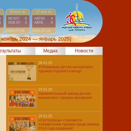
19 янв, вс
12 янв, вс
4
МСК07
6
АВТ08
4
4
ЛОК-07
3
АВТВ
6
2006-07
1/4
2006-07
1/4
(ноябрь 2024 — январь 2025)
результаты
Медиа
Новости
26.01.25
XI Розыгрыш детско-юношеского
турнира подошёл к концу!
25.01.25
Заключительный аккорд детско-
юношеского турнира прозвучал!
20.01.25
«Сестрорецк» становится
победителем турнира среди команд
2014 года рождения!