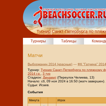
Турнир Санкт-Петербурга по пляж
Турниры
Таблицы
Команд
Матчи
Выборжанин 2014 (красные)
—
ФК "Гатчина" 201
Турнир:
Турнир Санкт-Петербурга по пляжному ф
2014 г.р.
,
3 тур
Стадион:
Динамит
(Переулок Челиева, 13)
Начало: сб, 09 ноя 2024 в 16:50 (матч завершен).
Судьи: Исаев.
События
Минута
Игрок