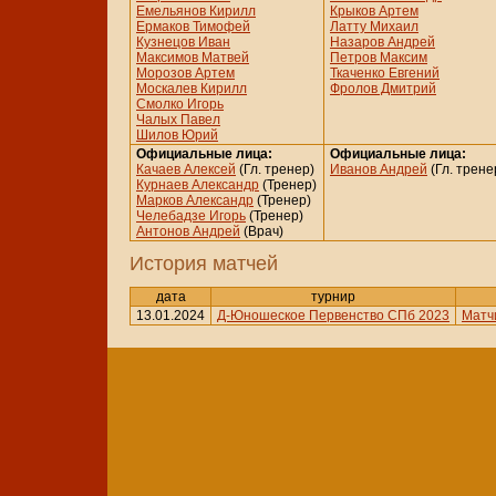
Емельянов Кирилл
Крыков Артем
Ермаков Тимофей
Латту Михаил
Кузнецов Иван
Назаров Андрей
Максимов Матвей
Петров Максим
Морозов Артем
Ткаченко Евгений
Москалев Кирилл
Фролов Дмитрий
Смолко Игорь
Чалых Павел
Шилов Юрий
Официальные лица:
Официальные лица:
Качаев Алексей
(Гл. тренер)
Иванов Андрей
(Гл. трене
Курнаев Александр
(Тренер)
Марков Александр
(Тренер)
Челебадзе Игорь
(Тренер)
Антонов Андрей
(Врач)
История матчей
дата
турнир
13.01.2024
Д-Юношеское Первенство СПб 2023
Матчи