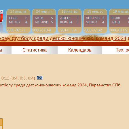
24 янв, пт
24 янв, пт
19 янв, вс
19 янв, вс
19 янв, вс
FG08
6
АВТВ
5
АВТ15
3
АВТ-09B
3
FG08
МСК07
4
АВТ-09B
5
КОЛ-14
3
МСК07
4
АВТВ
2006-07
1-2
2006-07
3-4
2014
3-4
2006-07
1/2
2006-07
1/2
ному футболу среди детско-юношеских команд 2024
ы
Статистика
Календарь
Тех. 
4
0:11 (0:4, 0:3, 0:4)
утболу среди детско-юношеских команд 2024
,
Первенство СПб