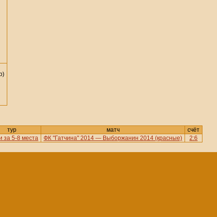
р)
тур
матч
счёт
 за 5-8 места
ФК "Гатчина" 2014 — Выборжанин 2014 (красные)
2:6