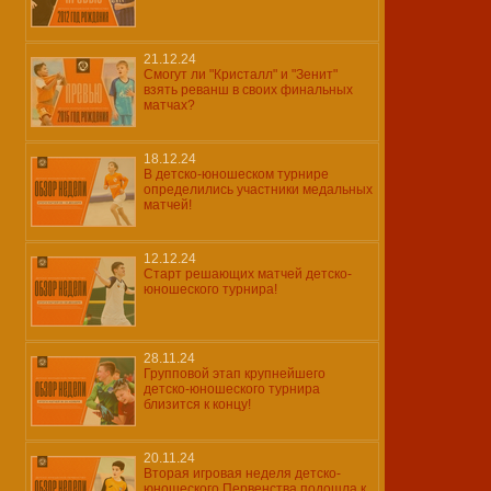
21.12.24
Смогут ли "Кристалл" и "Зенит"
взять реванш в своих финальных
матчах?
18.12.24
В детско-юношеском турнире
определились участники медальных
матчей!
12.12.24
Старт решающих матчей детско-
юношеского турнира!
28.11.24
Групповой этап крупнейшего
детско-юношеского турнира
близится к концу!
20.11.24
Вторая игровая неделя детско-
юношеского Первенства подошла к