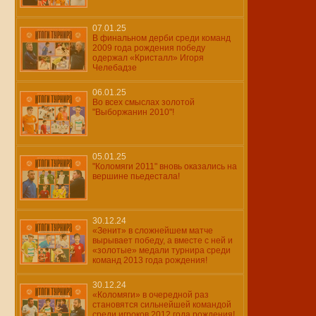
07.01.25
В финальном дерби среди команд
2009 года рождения победу
одержал «Кристалл» Игоря
Челебадзе
06.01.25
Во всех смыслах золотой
"Выборжанин 2010"!
05.01.25
"Коломяги 2011" вновь оказались на
вершине пьедестала!
30.12.24
«Зенит» в сложнейшем матче
вырывает победу, а вместе с ней и
«золотые» медали турнира среди
команд 2013 года рождения!
30.12.24
«Коломяги» в очередной раз
становятся сильнейшей командой
среди игроков 2012 года рождения!