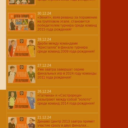
30.12.24
«Зенит», взяв реванш за поражение
на групповом этапе, становится
победителем турнира среди команд
2015 года рождения!
28.12.24
Дерби между командами
"Кристалла" в финале турнира
среди команд 2009 года рождения!
27.12.24
Уже завтра завершат серию
финальных игр в 2024 году команды
2011 года рождения!
26.12.24
«Гатчина» и «Сестрорецк»
разыграют между собой "золото"
среди команд 2014 года рождения!
21.12.24
Динамо Центр 2013 завтра примет
участие сразу в двух финалах...