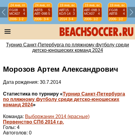
24 янв, пт
24 янв, пт
19 янв, вс
19 янв, вс
19 янв, вс
FG08
6
АВТВ
5
АВТ15
3
АВТ-09B
3
FG08
4
МСК07
4
АВТ-09B
5
КОЛ-14
3
МСК07
4
АВТВ
4
2006-
1-2
2006-
3-4
2014
3-4
2006-
1/2
2006-
1/2
07
07
07
07
Турнир Санкт-Петербурга по пляжному футболу среди
детско-юношеских команд 2024
Морозов Артем Александрович
Дата рождения: 30.7.2014
Статистика по турниру «
Турнир Санкт-Петербурга
по пляжному футболу среди детско-юношеских
команд 2024
»
Команда:
Выборжанин 2014 (красные)
Первенство СПб 2014 г.р.
Голы: 4
Автоголов: 0