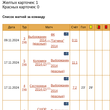
Желтых карточек: 1
Красных карточек: 0
Cписок матчей за команду
Дата
Тур
Матч
Счёт
Гол
ФК
Выборжанин
3
09.11.2024
2014
—
0:11
"Гатчина"
тур
(красные)
2014
Выборжанин
5
Коломяги
17.11.2024
—
11:1
тур
2014 (2)
2014
(красные)
Выборжанин
4
Сестрорецк
17.11.2024
—
7:2
23'
29'
тур
2014 (2)
2014
(красные)
СШОР