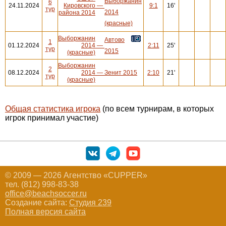
Выборжанин
6
24.11.2024
Кировского
—
9:1
16'
тур
2014
района 2014
(красные)
Выборжанин
Автово
1
01.12.2024
2014
—
2:11
25'
тур
2015
(красные)
Выборжанин
2
08.12.2024
2014
—
Зенит 2015
2:10
21'
тур
(красные)
Общая статистика игрока
(по всем турнирам, в которых
игрок принимал участие)
© 2009 — 2026 Агентство «CUPPER»
тел. (812) 998-83-38
office@beachsoccer.ru
Создание сайта:
Студия 239
Полная версия сайта