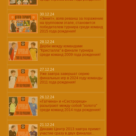
30.12.24
«Зенит», взяв реванш за поражение
на групповом этапе, становится
победителем турнира среди команд
2015 года рождения!
28.12.24
Дерби между командами
"Кристалла" в финале турнира
среди команд 2009 года рождения!
27.12.24
Уже завтра завершат серию
финальных игр в 2024 году команды
2011 года рождения!
26.12.24
«Гатчина» и «Сестрорецк»
разыграют между собой "золото"
среди команд 2014 года рождения!
21.12.24
Динамо Центр 2013 завтра примет
участие сразу в двух финалах...