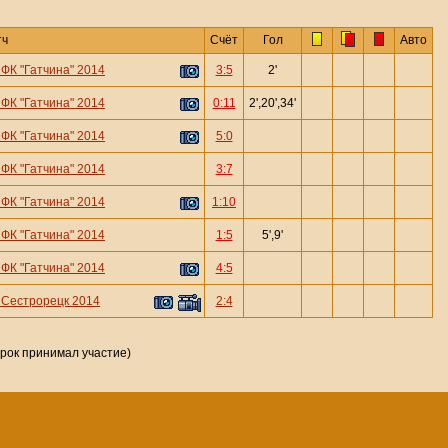
тч
Счёт
Гол
Авто
—
ФК "Гатчина" 2014
3:5
2'
—
ФК "Гатчина" 2014
0:11
2',20',34'
—
ФК "Гатчина" 2014
5:0
—
ФК "Гатчина" 2014
3:7
—
ФК "Гатчина" 2014
1:10
—
ФК "Гатчина" 2014
1:5
5',9'
—
ФК "Гатчина" 2014
4:5
—
Сестрорецк 2014
2:4
грок принимал участие)