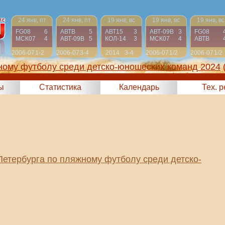
24 янв, пт
24 янв, пт
19 янв, вс
19 янв, вс
19 янв, вс
FG08
6
АВТВ
5
АВТ15
3
АВТ-09B
3
FG08
МСК07
4
АВТ-09B
5
КОЛ-14
3
МСК07
4
АВТВ
2006-07
1-2
2006-07
3-4
2014
3-4
2006-07
1/2
2006-07
1/2
ному футболу среди детско-юношеских команд 2024
ы
Статистика
Календарь
Тех. 
Петербурга по пляжному футболу среди детско-