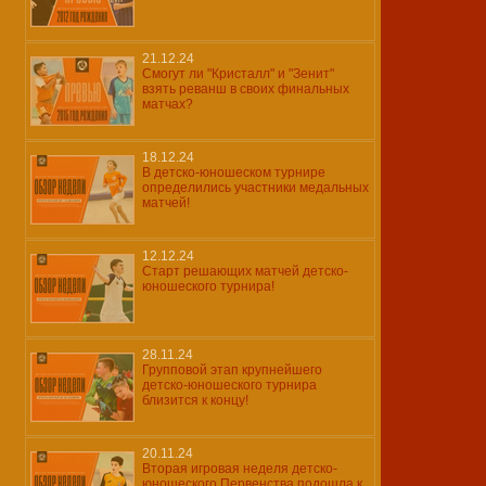
21.12.24
Смогут ли "Кристалл" и "Зенит"
взять реванш в своих финальных
матчах?
18.12.24
В детско-юношеском турнире
определились участники медальных
матчей!
12.12.24
Старт решающих матчей детско-
юношеского турнира!
28.11.24
Групповой этап крупнейшего
детско-юношеского турнира
близится к концу!
20.11.24
Вторая игровая неделя детско-
юношеского Первенства подошла к