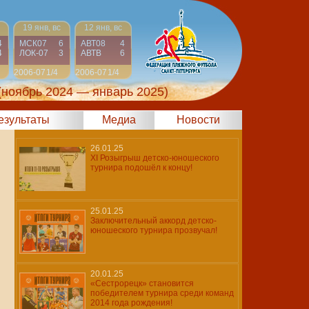
19 янв, вс
12 янв, вс
4
МСК07
6
АВТ08
4
4
ЛОК-07
3
АВТВ
6
2006-07
1/4
2006-07
1/4
(ноябрь 2024 — январь 2025)
результаты
Медиа
Новости
26.01.25
XI Розыгрыш детско-юношеского
турнира подошёл к концу!
25.01.25
Заключительный аккорд детско-
юношеского турнира прозвучал!
20.01.25
«Сестрорецк» становится
победителем турнира среди команд
2014 года рождения!