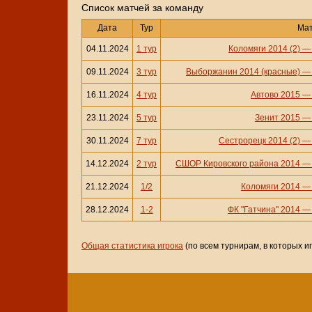
Cписок матчей за команду
Дата
Тур
Ма
04.11.2024
1 тур
Коломяги 2014 (2)
09.11.2024
3 тур
Выборжанин 2014 (красные)
16.11.2024
4 тур
Автово 2015
23.11.2024
5 тур
Зенит 2015
30.11.2024
7 тур
Сестрорецк 2014 (2)
14.12.2024
2 тур
СШОР Кировского района 2014
21.12.2024
1/2
Коломяги 2014
28.12.2024
1-2
ФК "Гатчина" 2014
Общая статистика игрока
(по всем турнирам, в которых и