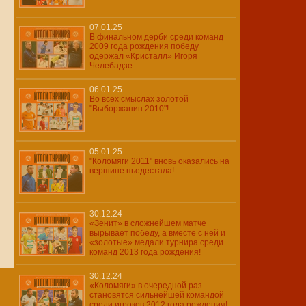
07.01.25
В финальном дерби среди команд
2009 года рождения победу
одержал «Кристалл» Игоря
Челебадзе
06.01.25
Во всех смыслах золотой
"Выборжанин 2010"!
05.01.25
"Коломяги 2011" вновь оказались на
вершине пьедестала!
30.12.24
«Зенит» в сложнейшем матче
вырывает победу, а вместе с ней и
«золотые» медали турнира среди
команд 2013 года рождения!
30.12.24
«Коломяги» в очередной раз
становятся сильнейшей командой
среди игроков 2012 года рождения!