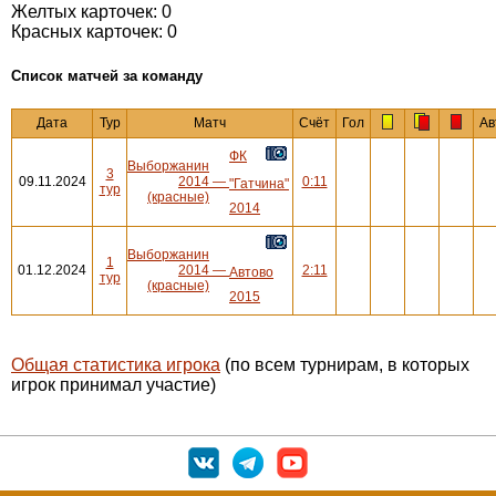
Желтых карточек: 0
Красных карточек: 0
Cписок матчей за команду
Дата
Тур
Матч
Счёт
Гол
Ав
ФК
Выборжанин
3
09.11.2024
2014
—
0:11
"Гатчина"
тур
(красные)
2014
Выборжанин
1
01.12.2024
2014
—
2:11
Автово
тур
(красные)
2015
Общая статистика игрока
(по всем турнирам, в которых
игрок принимал участие)