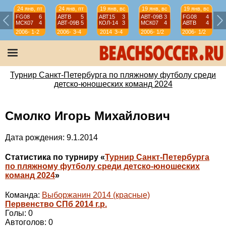
24 янв, пт
24 янв, пт
19 янв, вс
19 янв, вс
19 янв, вс
FG08
6
АВТВ
5
АВТ15
3
АВТ-09B
3
FG08
4
МСК07
4
АВТ-09B
5
КОЛ-14
3
МСК07
4
АВТВ
4
2006-
1-2
2006-
3-4
2014
3-4
2006-
1/2
2006-
1/2
07
07
07
07
Турнир Санкт-Петербурга по пляжному футболу среди
детско-юношеских команд 2024
Смолко Игорь Михайлович
Дата рождения: 9.1.2014
Статистика по турниру «
Турнир Санкт-Петербурга
по пляжному футболу среди детско-юношеских
команд 2024
»
Команда:
Выборжанин 2014 (красные)
Первенство СПб 2014 г.р.
Голы: 0
Автоголов: 0