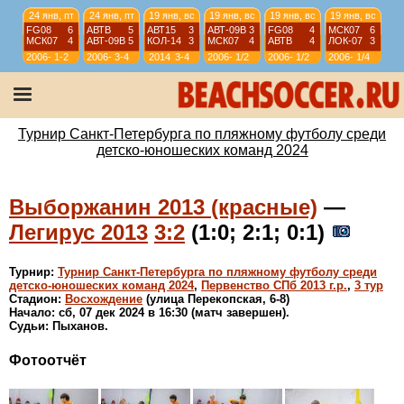
24 янв, пт
24 янв, пт
19 янв, вс
19 янв, вс
19 янв, вс
19 янв, вс
FG08
6
АВТВ
5
АВТ15
3
АВТ-09B
3
FG08
4
МСК07
6
МСК07
4
АВТ-09B
5
КОЛ-14
3
МСК07
4
АВТВ
4
ЛОК-07
3
2006-
1-2
2006-
3-4
2014
3-4
2006-
1/2
2006-
1/2
2006-
1/4
07
07
07
07
07
12 янв, вс
12 янв, вс
12 янв, вс
12 янв, вс
АВТ08
4
АВТ-09B
6
ИСКР-07
5
ИС-08
1
АВТВ
6
ЛИС08
4
СШЛ08R
3
МСК08
4
2006-
1/4
2006-
1/4
2006-
9-10
2006-
11-12
Турнир Санкт-Петербурга по пляжному футболу среди
07
07
07
07
детско-юношеских команд 2024
Выборжанин 2013 (красные)
—
Легирус 2013
3:2
(1:0; 2:1; 0:1)
Турнир:
Турнир Санкт-Петербурга по пляжному футболу среди
детско-юношеских команд 2024
,
Первенство СПб 2013 г.р.
,
3 тур
Стадион:
Восхождение
(улица Перекопская, 6-8)
Начало: сб, 07 дек 2024 в 16:30 (матч завершен).
Судьи: Пыханов.
Фотоотчёт