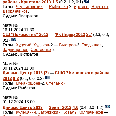
района - Кристалл 2013
1:5
(0:2, 1:2, 0:1)
Голы:
Черниговский
—
Рыбченко
-2,
Яремыч
,
Яцентюк
,
Дворянчиков
.
Судьи:
Листратов
Матч №
16.11.2024 11:30
СШ "Локомотив" 2013
—
ФК Лидер 2013
3:7
(3:3, 0:3,
0:1)
Голы:
Худский
,
Худяков
-2 —
Быстров
-3,
Гладышев
,
Заднипрянец
,
Сергеенко
-2.
Судьи:
Листратов
Матч №
30.11.2024 11:30
Динамо Центр 2013 (2)
—
СШОР Кировского района
2013
0:3
(0:1, 0:0, 0:2)
Голы:
Мукаиршоев
-2,
Степанюк
.
Судьи:
Рыбаков
Матч №
01.12.2024 13:00
Динамо Центр 2013
—
Зенит 2013
4:6
(0:4, 3:0, 1:2)
Голы:
Кулебякин
,
Загряжский
,
Коваль
,
Колпачников
—