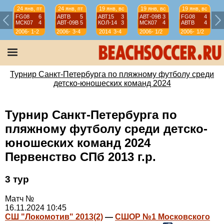
24 янв, пт
24 янв, пт
19 янв, вс
19 янв, вс
19 янв, вс
FG08
6
АВТВ
5
АВТ15
3
АВТ-09B
3
FG08
4
МСК07
4
АВТ-09B
5
КОЛ-14
3
МСК07
4
АВТВ
4
2006-
1-2
2006-
3-4
2014
3-4
2006-
1/2
2006-
1/2
07
07
07
07
Турнир Санкт-Петербурга по пляжному футболу среди
детско-юношеских команд 2024
Турнир Санкт-Петербурга по
пляжному футболу среди детско-
юношеских команд 2024
Первенство СПб 2013 г.р.
3 тур
Матч №
16.11.2024 10:45
СШ "Локомотив" 2013(2)
—
СШОР №1 Московского