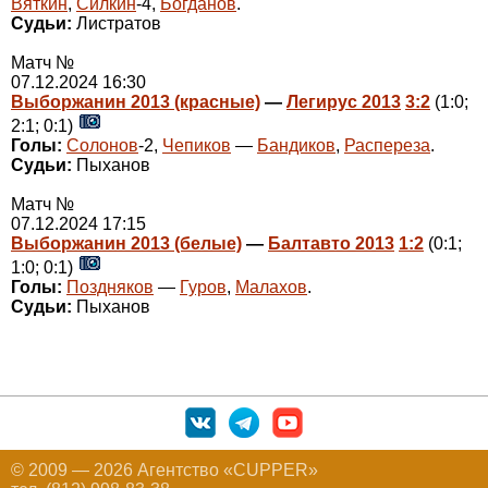
Вяткин
,
Силкин
-4,
Богданов
.
Судьи:
Листратов
Матч №
07.12.2024 16:30
Выборжанин 2013 (красные)
—
Легирус 2013
3:2
(1:0;
2:1; 0:1)
Голы:
Солонов
-2,
Чепиков
—
Бандиков
,
Распереза
.
Судьи:
Пыханов
Матч №
07.12.2024 17:15
Выборжанин 2013 (белые)
—
Балтавто 2013
1:2
(0:1;
1:0; 0:1)
Голы:
Поздняков
—
Гуров
,
Малахов
.
Судьи:
Пыханов
© 2009 — 2026 Агентство «CUPPER»