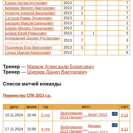
Елагин Артем Антонович
2013
7
Кирюхин Филипп Дмитриевич
2013
2
7
Кухарчук Алексей Васильевич
2013
1
7
Сатосов Роман Эдуардович
2013
7
Барашко Максим Евгеньевич
2013
2
2
Блахин Михаил Геннадьевич
2013
1
Бобков Юрий Романович
2013
1
1
5
Куликовский Даниил Русланович
2013
7
3
в команде до 08.12.24
Поздняков Егор Викторович
2013
1
7
Седых Максим Кириллович
2013
6
Тренер
—
Марков Александр Борисович
Тренер
—
Ширяев Данил Викторович
Cписок матчей команды
Первенство СПб 2013 г.р.
дата
время
тур
матч
счёт
Выборжанин
Зенит 2013
10.11.2024
16:40
5 тур
—
0:18
2013 (белые)
Динамо
Выборжанин
17.11.2024
15:00
4 тур
—
4:12
2013 (белые)
Центр 2013