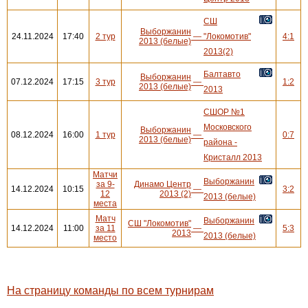
СШ
Выборжанин
24.11.2024
17:40
2 тур
—
"Локомотив"
4:1
2013 (белые)
2013(2)
Балтавто
Выборжанин
07.12.2024
17:15
3 тур
—
1:2
2013 (белые)
2013
СШОР №1
Московского
Выборжанин
08.12.2024
16:00
1 тур
—
0:7
2013 (белые)
района -
Кристалл 2013
Матчи
Выборжанин
за 9-
Динамо Центр
14.12.2024
10:15
—
3:2
12
2013 (2)
2013 (белые)
места
Матч
Выборжанин
СШ "Локомотив"
14.12.2024
11:00
за 11
—
5:3
2013
2013 (белые)
место
На страницу команды по всем турнирам