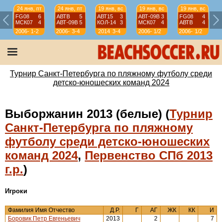
24 янв, пт
24 янв, пт
19 янв, вс
19 янв, вс
19 янв, вс
FG08
6
АВТВ
5
АВТ15
3
АВТ-09B
3
FG08
4
МСК07
4
АВТ-09B
5
КОЛ-14
3
МСК07
4
АВТВ
4
2006-
1-2
2006-
3-4
2014
3-4
2006-
1/2
2006-
1/2
07
07
07
07
Турнир Санкт-Петербурга по пляжному футболу среди
детско-юношеских команд 2024
Выборжанин 2013 (белые) (
Турнир
Санкт-Петербурга по пляжному
футболу среди детско-юношеских
команд 2024
,
Первенство СПб 2013
г.р.
)
Игроки
Фамилия Имя Отчество
Д.Р.
Г
АГ
ЖК
КК
И
Боровик Петр Евгеньевич
2013
2
7