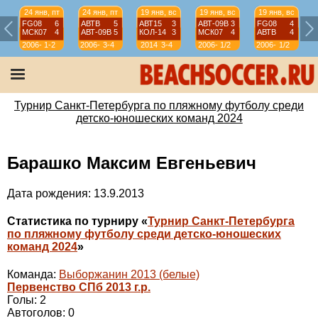
24 янв, пт
24 янв, пт
19 янв, вс
19 янв, вс
19 янв, вс
FG08
6
АВТВ
5
АВТ15
3
АВТ-09B
3
FG08
4
МСК07
4
АВТ-09B
5
КОЛ-14
3
МСК07
4
АВТВ
4
2006-
1-2
2006-
3-4
2014
3-4
2006-
1/2
2006-
1/2
07
07
07
07
Турнир Санкт-Петербурга по пляжному футболу среди
детско-юношеских команд 2024
Барашко Максим Евгеньевич
Дата рождения: 13.9.2013
Статистика по турниру «
Турнир Санкт-Петербурга
по пляжному футболу среди детско-юношеских
команд 2024
»
Команда:
Выборжанин 2013 (белые)
Первенство СПб 2013 г.р.
Голы: 2
Автоголов: 0