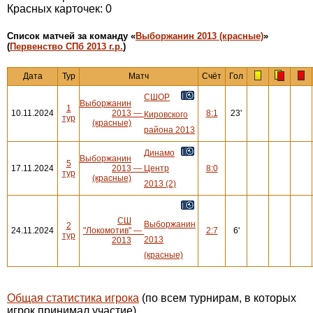
Красных карточек: 0
Cписок матчей за команду «
Выборжанин 2013 (красные)
»
(
Первенство СПб 2013 г.р.
)
Дата
Тур
Матч
Счёт
Гол
СШОР
Выборжанин
1
10.11.2024
2013
—
8:1
23'
Кировского
тур
(красные)
района 2013
Динамо
Выборжанин
5
17.11.2024
2013
—
Центр
8:0
тур
(красные)
2013 (2)
СШ
Выборжанин
2
24.11.2024
"Локомотив"
—
2:7
6'
тур
2013
2013
(красные)
Общая статистика игрока
(по всем турнирам, в которых
игрок принимал участие)