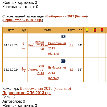
Желтых карточек: 0
Красных карточек: 0
Cписок матчей за команду «
Выборжанин 2013 (белые)
»
(
Первенство СПб 2013 г.р.
)
Дата
Тур
Матч
Счёт
Гол
Динамо
Выборжанин
9-
14.12.2024
Центр 2013
—
3:2
14'
12
2013
(2)
(белые)
СШ
Выборжанин
11-
14.12.2024
"Локомотив"
—
5:3
36'
12
2013
2013
(белые)
Команда:
Выборжанин 2013 (красные)
Первенство СПб 2013 г.р.
Голы: 2
Автоголов: 0
Желтых карточек: 0