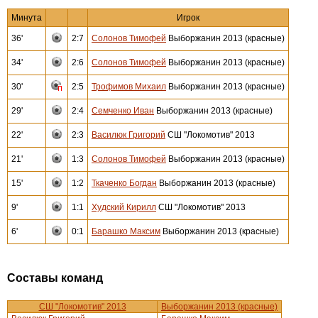
Минута
Игрок
36'
2:7
Солонов Тимофей
Выборжанин 2013 (красные)
34'
2:6
Солонов Тимофей
Выборжанин 2013 (красные)
30'
2:5
Трофимов Михаил
Выборжанин 2013 (красные)
29'
2:4
Семченко Иван
Выборжанин 2013 (красные)
22'
2:3
Василюк Григорий
СШ "Локомотив" 2013
21'
1:3
Солонов Тимофей
Выборжанин 2013 (красные)
15'
1:2
Ткаченко Богдан
Выборжанин 2013 (красные)
9'
1:1
Худский Кирилл
СШ "Локомотив" 2013
6'
0:1
Барашко Максим
Выборжанин 2013 (красные)
Составы команд
СШ "Локомотив" 2013
Выборжанин 2013 (красные)