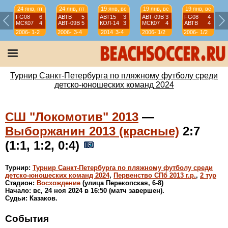
24 янв, пт
24 янв, пт
19 янв, вс
19 янв, вс
19 янв, вс
FG08
6
АВТВ
5
АВТ15
3
АВТ-09B
3
FG08
4
МСК07
4
АВТ-09B
5
КОЛ-14
3
МСК07
4
АВТВ
4
2006-
1-2
2006-
3-4
2014
3-4
2006-
1/2
2006-
1/2
07
07
07
07
Турнир Санкт-Петербурга по пляжному футболу среди
детско-юношеских команд 2024
СШ "Локомотив" 2013
—
Выборжанин 2013 (красные)
2:7
(1:1, 1:2, 0:4)
Турнир:
Турнир Санкт-Петербурга по пляжному футболу среди
детско-юношеских команд 2024
,
Первенство СПб 2013 г.р.
,
2 тур
Стадион:
Восхождение
(улица Перекопская, 6-8)
Начало: вс, 24 ноя 2024 в 16:50 (матч завершен).
Судьи: Казаков.
События