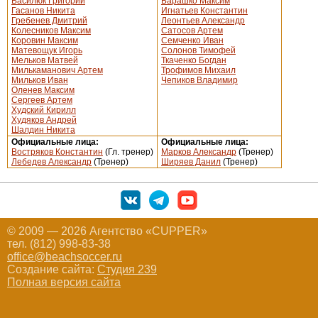
Василюк Григорий
Барашко Максим
Гасанов Никита
Игнатьев Константин
Гребенев Дмитрий
Леонтьев Александр
Колесников Максим
Сатосов Артем
Коровин Максим
Семченко Иван
Матевощук Игорь
Солонов Тимофей
Мельков Матвей
Ткаченко Богдан
Милькаманович Артем
Трофимов Михаил
Мильков Иван
Чепиков Владимир
Оленев Максим
Сергеев Артем
Худский Кирилл
Худяков Андрей
Шалдин Никита
Официальные лица:
Официальные лица:
Востряков Константин
(Гл. тренер)
Марков Александр
(Тренер)
Лебедев Александр
(Тренер)
Ширяев Данил
(Тренер)
© 2009 — 2026 Агентство «CUPPER»
тел. (812) 998-83-38
office@beachsoccer.ru
Создание сайта:
Студия 239
Полная версия сайта