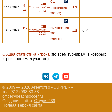
СШ
СШ
9-
14.12.2024
"Локомотив"
—
1:3
"Локомотив"
12
2013
2013(2)
СШ
Выборжанин
11-
14.12.2024
"Локомотив"
—
5:3
8',12'
12
2013
2013
(белые)
Общая статистика игрока
(по всем турнирам, в которых
игрок принимал участие)
© 2009 — 2026 Агентство «CUPPER»
тел. (812) 998-83-38
office@beachsoccer.ru
Создание сайта:
Студия 239
Полная версия сайта