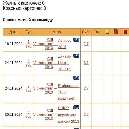
Желтых карточек: 0
Красных карточек: 0
Cписок матчей за команду
Дата
Тур
Матч
Счёт
Гол
СШ
Легирус
1
16.11.2024
"Локомотив"
—
2:7
тур
2013
2013
Динамо
СШ
4
24.11.2024
"Локомотив"
—
Центр
3:1
тур
2013
2013 (2)
СШ
Выборжанин
2
24.11.2024
"Локомотив"
—
2:7
тур
2013
2013
(красные)
СШОР
СШ
5
30.11.2024
"Локомотив"
—
2:9
Кировского
тур
2013
района 2013