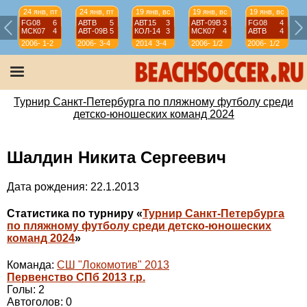
24 янв, пт
24 янв, пт
19 янв, вс
19 янв, вс
19 янв, вс
FG08
6
АВТВ
5
АВТ15
3
АВТ-09B
3
FG08
4
МСК07
4
АВТ-09B
5
КОЛ-14
3
МСК07
4
АВТВ
4
2006-
1-2
2006-
3-4
2014
3-4
2006-
1/2
2006-
1/2
07
07
07
07
Турнир Санкт-Петербурга по пляжному футболу среди
детско-юношеских команд 2024
Шалдин Никита Сергеевич
Дата рождения: 22.1.2013
Статистика по турниру «
Турнир Санкт-Петербурга
по пляжному футболу среди детско-юношеских
команд 2024
»
Команда:
СШ "Локомотив" 2013
Первенство СПб 2013 г.р.
Голы: 2
Автоголов: 0