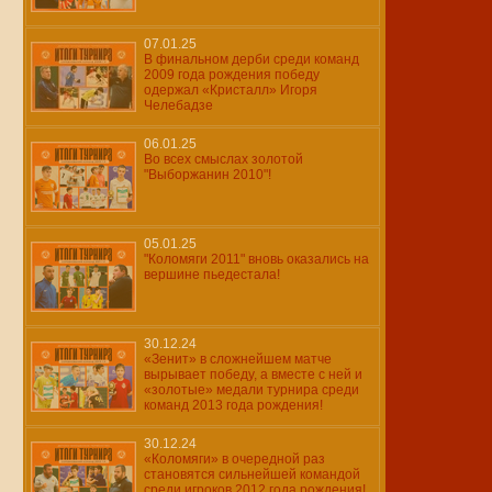
07.01.25
В финальном дерби среди команд
2009 года рождения победу
одержал «Кристалл» Игоря
Челебадзе
06.01.25
Во всех смыслах золотой
"Выборжанин 2010"!
05.01.25
"Коломяги 2011" вновь оказались на
вершине пьедестала!
30.12.24
«Зенит» в сложнейшем матче
вырывает победу, а вместе с ней и
«золотые» медали турнира среди
команд 2013 года рождения!
30.12.24
«Коломяги» в очередной раз
становятся сильнейшей командой
среди игроков 2012 года рождения!