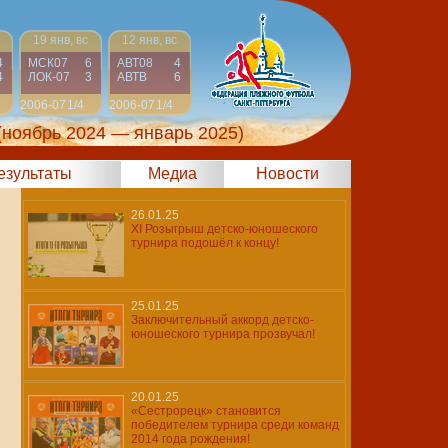
19 янв, вс
12 янв, вс
4
МСК07
6
АВТ08
4
4
ЛОК-07
3
АВТВ
6
2006-07
1/4
2006-07
1/4
(ноябрь 2024 — январь 2025)
результаты
Медиа
Новости
26.01.25
XI Розыгрыш детско-юношеского
турнира подошёл к концу!
25.01.25
Заключительный аккорд детско-
юношеского турнира прозвучал!
20.01.25
«Сестрорецк» становится
победителем турнира среди команд
2014 года рождения!