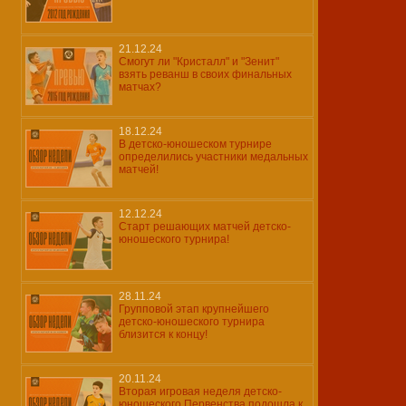
21.12.24
Смогут ли "Кристалл" и "Зенит"
взять реванш в своих финальных
матчах?
18.12.24
В детско-юношеском турнире
определились участники медальных
матчей!
12.12.24
Старт решающих матчей детско-
юношеского турнира!
28.11.24
Групповой этап крупнейшего
детско-юношеского турнира
близится к концу!
20.11.24
Вторая игровая неделя детско-
юношеского Первенства подошла к