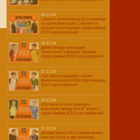
30.12.24
«Зенит», взяв реванш за поражение
на групповом этапе, становится
победителем турнира среди команд
2015 года рождения!
28.12.24
Дерби между командами
"Кристалла" в финале турнира
среди команд 2009 года рождения!
27.12.24
Уже завтра завершат серию
финальных игр в 2024 году команды
2011 года рождения!
26.12.24
«Гатчина» и «Сестрорецк»
разыграют между собой "золото"
среди команд 2014 года рождения!
21.12.24
Динамо Центр 2013 завтра примет
участие сразу в двух финалах...