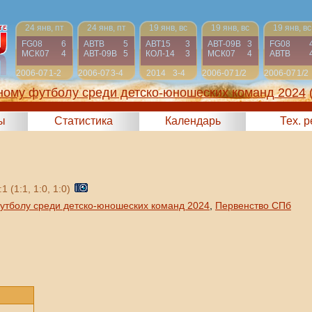
24 янв, пт
24 янв, пт
19 янв, вс
19 янв, вс
19 янв, вс
FG08
6
АВТВ
5
АВТ15
3
АВТ-09B
3
FG08
МСК07
4
АВТ-09B
5
КОЛ-14
3
МСК07
4
АВТВ
2006-07
1-2
2006-07
3-4
2014
3-4
2006-07
1/2
2006-07
1/2
ному футболу среди детско-юношеских команд 2024
ы
Статистика
Календарь
Тех. 
1 (1:1, 1:0, 1:0)
утболу среди детско-юношеских команд 2024
,
Первенство СПб