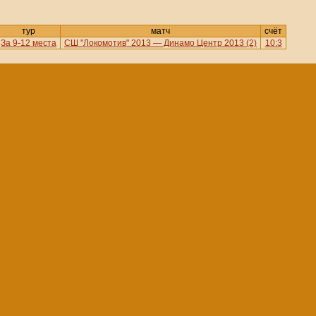
тур
матч
счёт
За 9-12 места
СШ "Локомотив" 2013 — Динамо Центр 2013 (2)
10:3