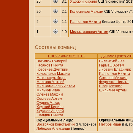
25'
3:1
Худский Кирилл
СШ "Локомотив" 201
20'
2:1
Колесников Максим
СШ "Локомотив" 
2'
1:1
Ранченков Никита
Динамо Центр 201
1'
1:0
Милькаманович Артем
СШ "Локомоти
Составы команд
СШ "Локомотив" 2013
Динамо Центр 2013
Василюк Григорий
Виленский Лев
Гасанов Никита
Гармаш Артем
Гребенев Дмитрий
Лисевич Владимир
Колесников Максим
Ранченков Никита
Матевощук Игорь
Соколов Михаил
Мельков Матвей
Федченко Никита
Милькаманович Артем
Швец Михаил
Мильков Иван
Шипилин Артем
Оленев Максим
Сергеев Артем
Судник Макар
Худский Кирилл
Худяков Андрей
Шалдин Никита
Официальные лица:
Официальные лиц
Востряков Константин
(Гл. тренер)
Петров Иван
(Гл. т
Лебедев Александр
(Тренер)