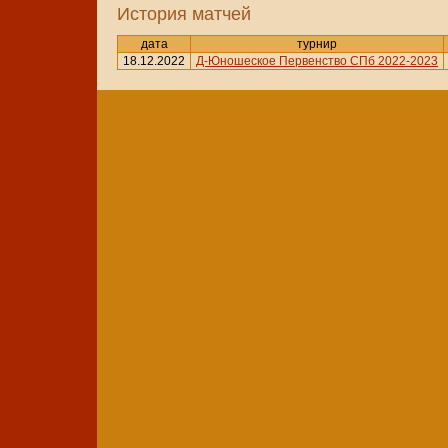
История матчей
дата
турнир
18.12.2022
Д-Юношеское Первенство СПб 2022-2023