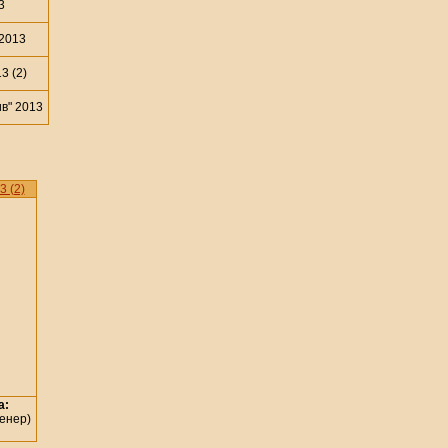
3
2013
3 (2)
в" 2013
 (2)
а:
ренер)