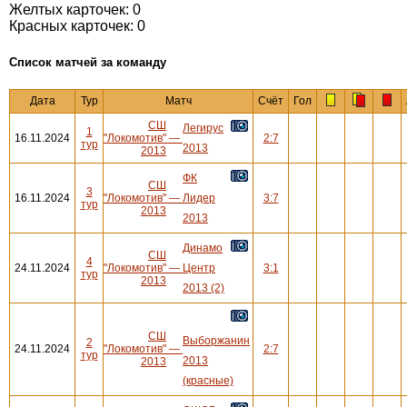
Желтых карточек: 0
Красных карточек: 0
Cписок матчей за команду
Дата
Тур
Матч
Счёт
Гол
СШ
Легирус
1
16.11.2024
"Локомотив"
—
2:7
тур
2013
2013
ФК
СШ
3
16.11.2024
"Локомотив"
—
Лидер
3:7
тур
2013
2013
Динамо
СШ
4
24.11.2024
"Локомотив"
—
Центр
3:1
тур
2013
2013 (2)
СШ
Выборжанин
2
24.11.2024
"Локомотив"
—
2:7
тур
2013
2013
(красные)