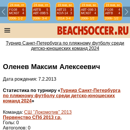
24 янв, пт
24 янв, пт
19 янв, вс
19 янв, вс
19 янв, вс
FG08
6
АВТВ
5
АВТ15
3
АВТ-09B
3
FG08
4
МСК07
4
АВТ-09B
5
КОЛ-14
3
МСК07
4
АВТВ
4
2006-
1-2
2006-
3-4
2014
3-4
2006-
1/2
2006-
1/2
07
07
07
07
Турнир Санкт-Петербурга по пляжному футболу среди
детско-юношеских команд 2024
Оленев Максим Алексеевич
Дата рождения: 7.2.2013
Статистика по турниру «
Турнир Санкт-Петербурга
по пляжному футболу среди детско-юношеских
команд 2024
»
Команда:
СШ "Локомотив" 2013
Первенство СПб 2013 г.р.
Голы: 0
Автоголов: 0