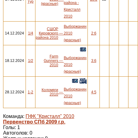
тур
района -
(красные)
Кристалл
2010
Выборжанин
СШОР
14.12.2024
1/4
Кировского
—
2010
2:6
района 2010
(красные)
Farm
Выборжанин
18.12.2024
1/2
Gunners
—
3:6
2010
2010
(красные)
Выборжанин
Коломяги
28.12.2024
1-2
—
4:5
2010
2010
(красные)
Команда:
ПФК "Кристалл" 2010
Первенство СПб 2009 г.р.
Голы: 1
Автоголов: 0