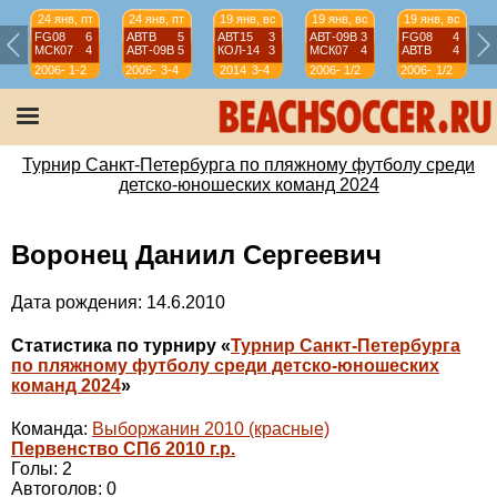
24 янв, пт
24 янв, пт
19 янв, вс
19 янв, вс
19 янв, вс
FG08
6
АВТВ
5
АВТ15
3
АВТ-09B
3
FG08
4
МСК07
4
АВТ-09B
5
КОЛ-14
3
МСК07
4
АВТВ
4
2006-
1-2
2006-
3-4
2014
3-4
2006-
1/2
2006-
1/2
07
07
07
07
Турнир Санкт-Петербурга по пляжному футболу среди
детско-юношеских команд 2024
Воронец Даниил Сергеевич
Дата рождения: 14.6.2010
Статистика по турниру «
Турнир Санкт-Петербурга
по пляжному футболу среди детско-юношеских
команд 2024
»
Команда:
Выборжанин 2010 (красные)
Первенство СПб 2010 г.р.
Голы: 2
Автоголов: 0