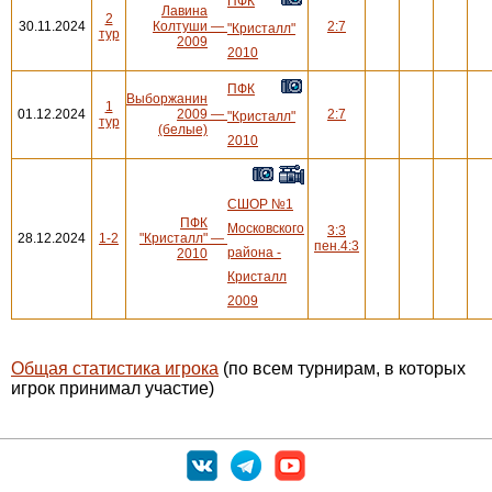
ПФК
Лавина
2
30.11.2024
Колтуши
—
2:7
"Кристалл"
тур
2009
2010
ПФК
Выборжанин
1
01.12.2024
2009
—
2:7
"Кристалл"
тур
(белые)
2010
СШОР №1
ПФК
Московского
3:3
28.12.2024
1-2
"Кристалл"
—
пен.4:3
района -
2010
Кристалл
2009
Общая статистика игрока
(по всем турнирам, в которых
игрок принимал участие)