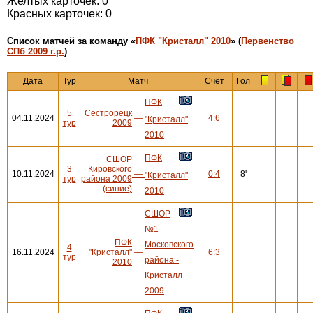
Желтых карточек: 0
Красных карточек: 0
Cписок матчей за команду «
ПФК "Кристалл" 2010
» (
Первенство
СПб 2009 г.р.
)
Дата
Тур
Матч
Счёт
Гол
ПФК
5
Сестрорецк
04.11.2024
—
4:6
"Кристалл"
тур
2009
2010
ПФК
СШОР
3
Кировского
10.11.2024
—
0:4
8'
"Кристалл"
тур
района 2009
(синие)
2010
СШОР
№1
ПФК
Московского
4
16.11.2024
"Кристалл"
—
6:3
тур
района -
2010
Кристалл
2009