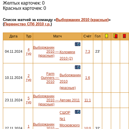
Желтых карточек: 0
Красных карточек: 0
Cписок матчей за команду «
Выборжанин 2010 (красные)
»
(
Первенство СПб 2010 г.р.
)
Дата
Тур
Матч
Счёт
Гол
Выборжанин
4
04.11.2024
2010
—
7:3
23'
Коломяги
тур
(красные)
2010 (2)
Farm
Выборжанин
2
10.11.2024
Gunners
—
1:6
тур
2010
2010
(красные)
Выборжанин
5
23.11.2024
2010
—
Автово 2011
11:1
тур
(красные)
СШОР
№1
Выборжанин
Московского
1
27.11.2024
2010
—
10:0
32'