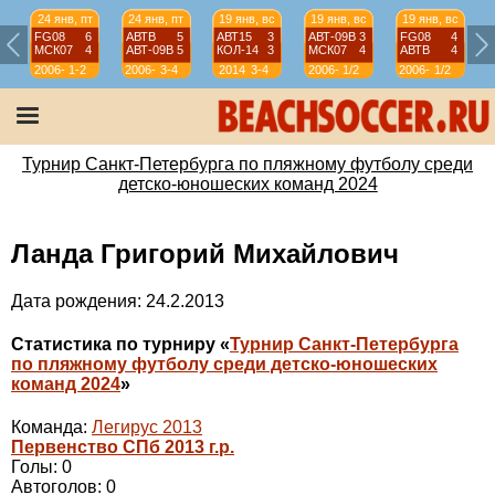
24 янв, пт
24 янв, пт
19 янв, вс
19 янв, вс
19 янв, вс
FG08
6
АВТВ
5
АВТ15
3
АВТ-09B
3
FG08
4
МСК07
4
АВТ-09B
5
КОЛ-14
3
МСК07
4
АВТВ
4
2006-
1-2
2006-
3-4
2014
3-4
2006-
1/2
2006-
1/2
07
07
07
07
Турнир Санкт-Петербурга по пляжному футболу среди
детско-юношеских команд 2024
Ланда Григорий Михайлович
Дата рождения: 24.2.2013
Статистика по турниру «
Турнир Санкт-Петербурга
по пляжному футболу среди детско-юношеских
команд 2024
»
Команда:
Легирус 2013
Первенство СПб 2013 г.р.
Голы: 0
Автоголов: 0