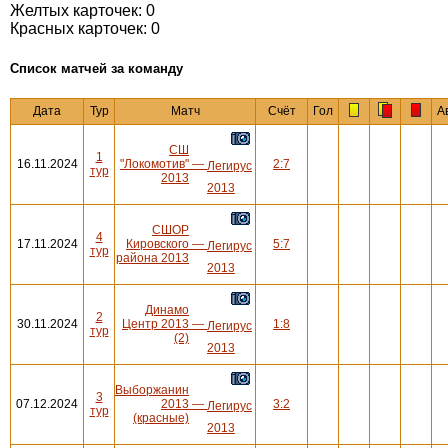
Желтых карточек: 0
Красных карточек: 0
Cписок матчей за команду
Дата
Тур
Матч
Счёт
Гол
А
СШ
1
16.11.2024
"Локомотив"
—
2:7
Легирус
тур
2013
2013
СШОР
4
17.11.2024
Кировского
—
5:7
Легирус
тур
района 2013
2013
Динамо
2
30.11.2024
Центр 2013
—
1:8
Легирус
тур
(2)
2013
Выборжанин
3
07.12.2024
2013
—
3:2
Легирус
тур
(красные)
2013