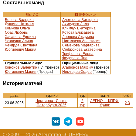
Составы команд
ЛЕГИО
КПРФ-Урицк
Белова Валерия
Алексеева Виктория
Душина Наталья
Ахмедова Лола
Комкова Ольга
Климчук Екатерина
Орас Любовь
Котова Елизавета
Хасанова Ермила
Леонова Людмила
Чекасина Алина
Николаева Анастасия
Чекирда Светлана
Семенова Маргарита
Юргилевич Мария
Софронова Екатерина
Трифонова Елена
Федорова Яна
Официальные лица:
Официальные лица:
Кононов Валентин
(Гл. тренер)
Агафонов Максим
(Тренер)
Юргилевич Мария
(Предст.)
Неклюдов Федор
(Тренер)
История матчей
дата
турнир
тур
матч
счёт
Чемпионат Санкт-
2
ЛЕГИО — КПРФ-
23.06.2025
2:3
Петербурга 2025
тур
Урицк
© 2009 — 2026 Агентство «CUPPER»