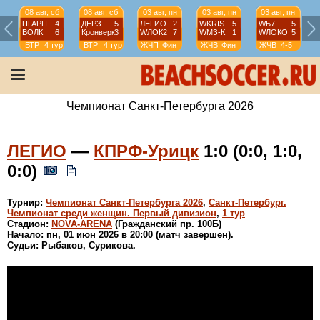
08 авг, сб
08 авг, сб
03 авг, пн
03 авг, пн
03 авг, пн
ПГАРП
4
ДЕРЗ
5
ЛЕГИО
2
WKRIS
5
WБ7
5
ВОЛК
6
Кронверк
3
WЛОК2
7
WМЗ-К
1
WЛОКО
5
ВТР
4 тур
ВТР
4 тур
ЖЧП
Фин
ЖЧВ
Фин
ЖЧВ
4-5
Чемпионат Санкт-Петербурга 2026
ЛЕГИО
—
КПРФ-Урицк
1:0 (0:0, 1:0,
0:0)
Турнир:
Чемпионат Санкт-Петербурга 2026
,
Санкт-Петербург.
Чемпионат среди женщин. Первый дивизион
,
1 тур
Стадион:
NOVA-ARENA
(Гражданский пр. 100Б)
Начало: пн, 01 июн 2026 в 20:00 (матч завершен).
Судьи: Рыбаков, Сурикова.