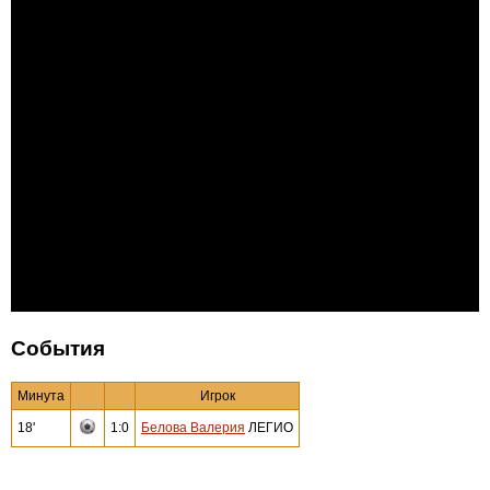
События
Минута
Игрок
18'
1:0
Белова Валерия
ЛЕГИО