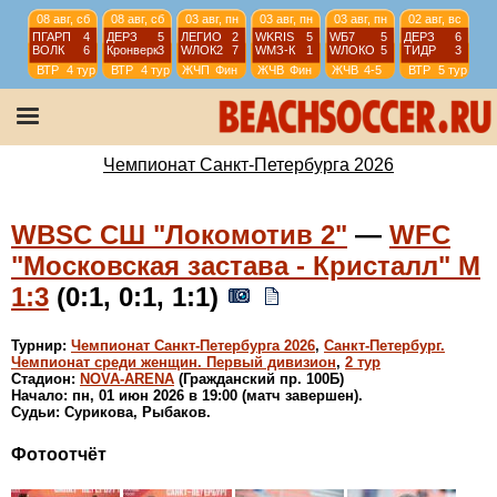
08 авг, сб
08 авг, сб
03 авг, пн
03 авг, пн
03 авг, пн
02 авг, вс
ПГАРП
4
ДЕРЗ
5
ЛЕГИО
2
WKRIS
5
WБ7
5
ДЕРЗ
6
ВОЛК
6
Кронверк
3
WЛОК2
7
WМЗ-К
1
WЛОКО
5
ТИДР
3
ВТР
4 тур
ВТР
4 тур
ЖЧП
Фин
ЖЧВ
Фин
ЖЧВ
4-5
ВТР
5 тур
02 авг, вс
01 авг, сб
01 авг, сб
30 июл, чт
ПГАРП
3
ВОЛК
2
ПГАРП
11
Lakes
6
Кронверк
2
Кронверк
3
ТИДР
1
БАБЛ
8
ВТР
5 тур
ВТР
1 тур
ВТР
1 тур
ПЕРВ
4 тур
Чемпионат Санкт-Петербурга 2026
WBSC СШ "Локомотив 2"
—
WFC
"Московская застава - Кристалл" М
1:3
(0:1, 0:1, 1:1)
Турнир:
Чемпионат Санкт-Петербурга 2026
,
Санкт-Петербург.
Чемпионат среди женщин. Первый дивизион
,
2 тур
Стадион:
NOVA-ARENA
(Гражданский пр. 100Б)
Начало: пн, 01 июн 2026 в 19:00 (матч завершен).
Судьи: Сурикова, Рыбаков.
Фотоотчёт