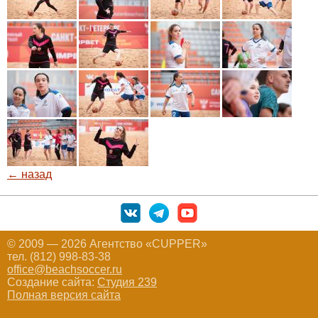
← назад
© 2009 — 2026 Агентство «CUPPER»
тел. (812) 998-83-38
office@beachsoccer.ru
Создание сайта:
Студия 239
Полная версия сайта