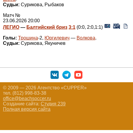
Судьи:
Сурикова, Рыбаков
Матч №
23.06.2026 20:00
ЛЕГИО
—
Балтийский бриз
3:1
(0:0, 2:0,1:1)
Голы:
Трошина
-2,
Юргилевич
—
Волкова
.
Судьи:
Сурикова, Якуничев
© 2009 — 2026 Агентство «CUPPER»
тел. (812) 998-83-38
office@beachsoccer.ru
Создание сайта:
Студия 239
Полная версия сайта