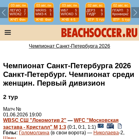
03 авг, пн
03 авг, пн
03 авг, пн
02 авг, вс
02 авг, вс
ЛЕГИО
2
WKRIS
5
WБ7
5
ДЕРЗ
6
ПГАРП
3
WЛОК2
7
WМЗ-К
1
WЛОКО
5
ТИДР
3
Кронверк
2
ЖЧП
Фин
ЖЧВ
Фин
ЖЧВ
4-5
ВТР
5 тур
ВТР
5 тур
Чемпионат Санкт-Петербурга 2026
Чемпионат Санкт-Петербурга 2026
Санкт-Петербург. Чемпионат среди
женщин. Первый дивизион
2 тур
Матч №
01.06.2026 19:00
WBSC СШ "Локомотив 2"
—
WFC "Московская
застава - Кристалл" М
1:3
(0:1, 0:1, 1:1)
Голы:
Голомолзина
(в свои ворота) —
Николаева
-2,
Швец
.