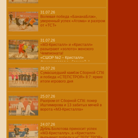
31.07.26
Волевая победа «БананаБлэк»,
уверенный успех «Атома» и разгром
от «ТСТ»
31.07.26
«МЗ-Кристалл» и «Кристалл»
разыграют «золото» женского
Чемпионата!
«СШОР №2 – Кристалл»
финишировал с «бронзой»!
26.07.26
Сумасшедший камбэк Сборной СПб
и победа «СТЕПСТРОЯ» 8:7: яркие
итоги игрового дня
25.07.26
Разгром от Сборной СПб: покер
Иштимирова и 13 забитых мячей в
ворота «МЗ-Кристалла»
24.07.26
Дубль Болотова приносит успех
«МЗ-Кристаллу», а «Кристалл»
вырывает победу у «СТЕПСТРОЯ»