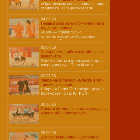
«Оранжевые» снова прошли первую
стадию со 100% результатом…
04.07.26
Первый этап женского Чемпионата
подходит к концу!
«Бага-7» справилась с
«Локомотивом», а «Кристалл»
возглавил Высшую лигу
03.07.26
Характер молодёжи и стабильность
фаворитов
Яркие сюжеты и громкие победы в
очередном туре Первой лиги
03.07.26
Уверенный триумф на песке и хет-
трик Новаковского
Сборная Санкт-Петербурга крупно
побеждает «СТЕПСТРОЙ»
30.06.26
Прямая путевка в финальную группу
ушла к «МЗ-Кристаллу М»!
28.06.26
Две серии пенальти и уверенная