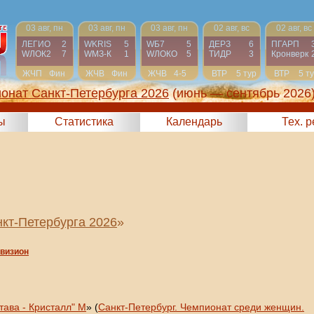
03 авг, пн
03 авг, пн
03 авг, пн
02 авг, вс
02 авг, вс
ЛЕГИО
2
WKRIS
5
WБ7
5
ДЕРЗ
6
ПГАРП
WЛОК2
7
WМЗ-К
1
WЛОКО
5
ТИДР
3
Кронверк
ЖЧП
Фин
ЖЧВ
Фин
ЖЧВ
4-5
ВТР
5 тур
ВТР
5 т
онат Санкт-Петербурга 2026
(июнь — сентябрь 2026
ы
Статистика
Календарь
Тех. 
кт-Петербурга 2026
»
ивизион
тава - Кристалл" М
» (
Санкт-Петербург. Чемпионат среди женщин.