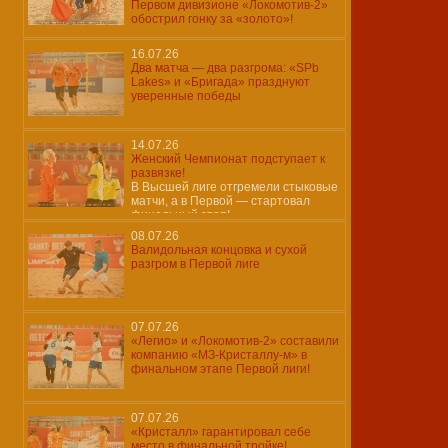
Первом дивизионе «Локомотив-2»
обострил гонку за «золото»!
16.07.26
Два матча — два разгрома: «SPb
Lakes» и «Бригада» празднуют
уверенные победы
14.07.26
Женский Чемпионат подступает к
развязке!
В Высшей лиге отгремели стыковые
матчи, а в Первой — стартовал
финальный этап!
08.07.26
Валидольная концовка и сухой
разгром в Первой лиге
07.07.26
«Легио» и «Локомотив-2» составили
компанию «МЗ-Кристаллу-м» в
финальном этапе Первой лиги!
07.07.26
«Кристалл» гарантировал себе
место в финальной тройке!