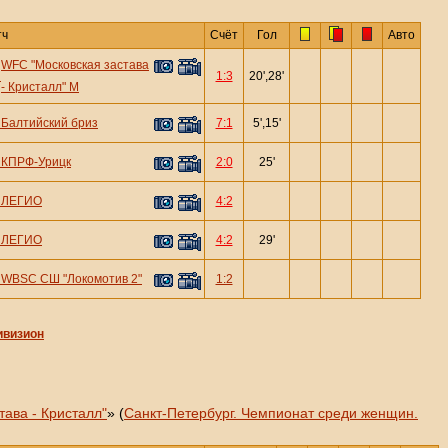
тч
Счёт
Гол
Авто
WFC "Московская застава
—
1:3
20',28'
- Кристалл" М
—
Балтийский бриз
7:1
5',15'
—
КПРФ-Урицк
2:0
25'
—
ЛЕГИО
4:2
—
ЛЕГИО
4:2
29'
—
WBSC СШ "Локомотив 2"
1:2
ивизион
ава - Кристалл"
» (
Санкт-Петербург. Чемпионат среди женщин.