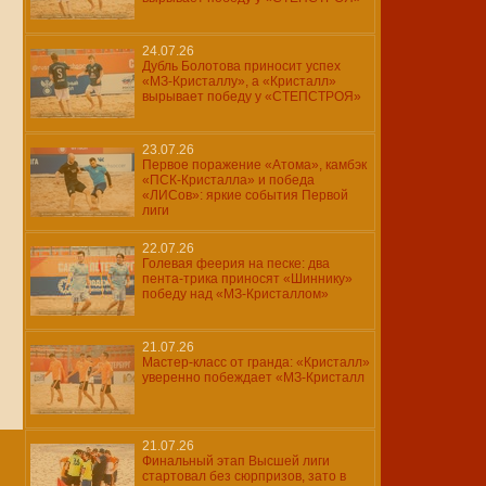
24.07.26
Дубль Болотова приносит успех
«МЗ-Кристаллу», а «Кристалл»
вырывает победу у «СТЕПСТРОЯ»
23.07.26
Первое поражение «Атома», камбэк
«ПСК-Кристалла» и победа
«ЛИСов»: яркие события Первой
лиги
22.07.26
Голевая феерия на песке: два
пента-трика приносят «Шиннику»
победу над «МЗ-Кристаллом»
21.07.26
Мастер-класс от гранда: «Кристалл»
уверенно побеждает «МЗ-Кристалл
21.07.26
Финальный этап Высшей лиги
стартовал без сюрпризов, зато в