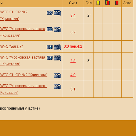
тч
Счёт
Гол
Авто
WFC СШОР №2
—
8:4
2'
"Кристалл"
WFC "Московская застава
—
3:2
- Кристалл"
—
WFC "Бага 7"
0:0 пен.4:2
WFC "Московская застава
—
2:5
3'
- Кристалл"
—
WFC СШОР №2 "Кристалл"
4:0
WFC "Московская застава -
—
5:1
Кристалл"
грок принимал участие)