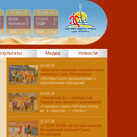
01 авг, сб
01 авг, сб
3
ВОЛК
2
ПГАРП
11
2
Кронверк
3
ТИДР
1
ур
ВТР
1 тур
ВТР
1 тур
)
результаты
Медиа
Новости
04.08.26
«Кристалл» успешно защитил титул
чемпиона Санкт-Петербурга!
«МЗ-Кристалл» финишировал с
серебряными наградами!
04.08.26
«Локомотив-2» — победитель
Первой лиги женского чемпионата!
«Серебро» ушло «МЗ-Кристаллу-
м», а «бронза» — «Легио»!
31.07.26
«СТЕПСТРОЙ» не оставил шансов
Молодёжной сборной Санкт-
Петербурга