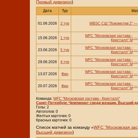
Первый дивизион
)
Дата
Тур
Ма
01.06.2026
2 тур
WBSC СШ "Локомотив 2"
WFC "Московская застава -
15.06.2026
1 тур
Кристалл" М
WFC "Московская застава -
23.06.2026
5 тур
Кристалл" М
WFC "Московская застава -
29.06.2026
4 тур
Кристалл" М
WFC "Московская застава -
13.07.2026
Фин
Кристалл" М
WFC "Московская застава -
20.07.2026
Фин
Кристалл" М
Команда:
WFC "Московская застава - Кристалл"
Санкт-Петербург. Чемпионат среди женщин. Высший д
Голы: 2
Автоголов: 0
Желтых карточек: 0
Красных карточек: 0
Cписок матчей за команду «
WFC "Московская заст
Высший дивизион
)