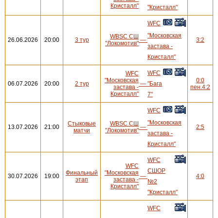
Кристалл"
"Кристалл"
WFC
"Московская
WBSC СШ
26.06.2026
20:00
3 тур
—
3:2
"Локомотив"
застава -
Кристалл"
WFC
WFC
"Московская
0:0
06.07.2026
20:00
2 тур
—
"Бага
застава -
пен.4:2
Кристалл"
7"
WFC
"Московская
Стыковые
WBSC СШ
13.07.2026
21:00
—
2:5
матчи
"Локомотив"
застава -
Кристалл"
WFC
WFC
СШОР
Финальный
"Московская
30.07.2026
19:00
—
4:0
этап
застава -
№2
Кристалл"
"Кристалл"
WFC