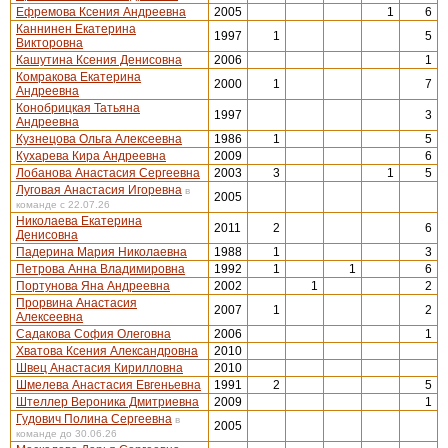
Ефремова Ксения Андреевна
2005
1
6
Каннинен Екатерина
1997
1
5
Викторовна
Кашутина Ксения Денисовна
2006
1
Комракова Екатерина
2000
1
7
Андреевна
Конобрицкая Татьяна
1997
3
Андреевна
Кузнецова Ольга Алексеевна
1986
1
5
Кухарева Кира Андреевна
2009
6
Лобанова Анастасия Сергеевна
2003
3
1
5
Луговая Анастасия Игоревна
в
2005
команде с 22.07.26
Николаева Екатерина
2011
2
6
Денисовна
Падерина Мария Николаевна
1988
1
3
Петрова Анна Владимировна
1992
1
1
6
Портунова Яна Андреевна
2002
1
2
Прорвина Анастасия
2007
1
2
Алексеевна
Садакова София Олеговна
2006
1
Хватова Ксения Александровна
2010
Швец Анастасия Кирилловна
2010
Шмелева Анастасия Евгеньевна
1991
2
5
Штеллер Вероника Дмитриевна
2009
1
Гудович Полина Сергеевна
в
2005
команде до 30.06.26