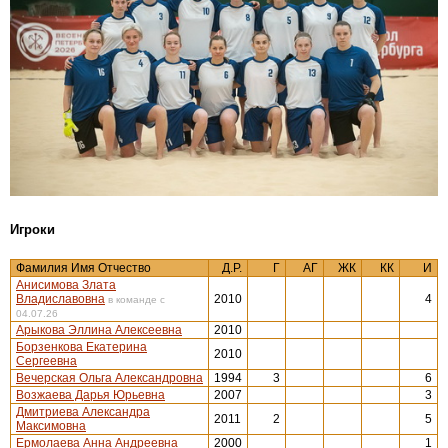
Игроки
Фамилия Имя Отчество
Д.Р.
Г
АГ
ЖК
КК
И
Анисимова Злата
Владиславовна
2010
4
в команде с
04.07.26
Арыкова Эллина Алексеевна
2010
Борзенкова Екатерина
2010
Сергеевна
Вечерская Ольга Александровна
1994
3
6
Возжаева Дарья Юрьевна
2007
3
Дмитриева Александра
2011
2
5
Максимовна
Ермолаева Анна Андреевна
2000
1