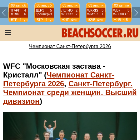
08 авг, сб
08 авг, сб
03 авг, пн
03 авг, пн
03 авг, пн
ПГАРП
4
ДЕРЗ
5
ЛЕГИО
2
WKRIS
5
WБ7
5
ВОЛК
6
Кронверк
3
WЛОК2
7
WМЗ-К
1
WЛОКО
5
ВТР
4 тур
ВТР
4 тур
ЖЧП
Фин
ЖЧВ
Фин
ЖЧВ
4-5
Чемпионат Санкт-Петербурга 2026
WFC "Московская застава -
Кристалл" (
Чемпионат Санкт-
Петербурга 2026
,
Санкт-Петербург.
Чемпионат среди женщин. Высший
дивизион
)