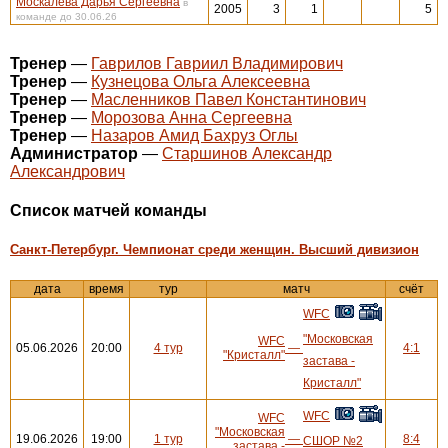
Москалева Дарья Сергеевна
в
2005
3
1
5
команде до 30.06.26
Тренер
—
Гаврилов Гавриил Владимирович
Тренер
—
Кузнецова Ольга Алексеевна
Тренер
—
Масленников Павел Константинович
Тренер
—
Морозова Анна Сергеевна
Тренер
—
Назаров Амид Бахруз Оглы
Администратор
—
Старшинов Александр
Александрович
Cписок матчей команды
Санкт-Петербург. Чемпионат среди женщин. Высший дивизион
дата
время
тур
матч
счёт
WFC
"Московская
WFC
05.06.2026
20:00
4 тур
—
4:1
"Кристалл"
застава -
Кристалл"
WFC
WFC
"Московская
19.06.2026
19:00
1 тур
—
8:4
СШОР №2
застава -