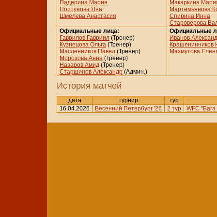
Падерина Мария
Макаркина Мари
Портунова Яна
Мартемьянова К
Шмелева Анастасия
Спирина Инна
Староверова Ва
Официальные лица:
Официальные л
Гаврилов Гавриил
(Тренер)
Иванов Алексан
Кузнецова Ольга
(Тренер)
Крашенинников
Масленников Павел
(Тренер)
Махмутова Елен
Морозова Анна
(Тренер)
Назаров Амид
(Тренер)
Старшинов Александр
(Админ.)
История матчей
дата
турнир
тур
16.04.2026
Весенний Петербург '26
2 тур
WFC "Бага 