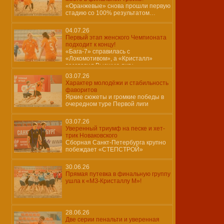
«Оранжевые» снова прошли первую
стадию со 100% результатом…
04.07.26
Первый этап женского Чемпионата
подходит к концу!
«Бага-7» справилась с
«Локомотивом», а «Кристалл»
возглавил Высшую лигу
03.07.26
Характер молодёжи и стабильность
фаворитов
Яркие сюжеты и громкие победы в
очередном туре Первой лиги
03.07.26
Уверенный триумф на песке и хет-
трик Новаковского
Сборная Санкт-Петербурга крупно
побеждает «СТЕПСТРОЙ»
30.06.26
Прямая путевка в финальную группу
ушла к «МЗ-Кристаллу М»!
28.06.26
Две серии пенальти и уверенная