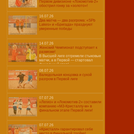
Первом дивизионе «Локомотив-2»
обострил гонку за «золото»!
16.07.26
Два матча — два разгрома: «SPb
Lakes» и «Бригада» празднуют
уверенные победы
14.07.26
Женский Чемпионат подступает к
развязке!
В Высшей лиге отгремели стыковые
матчи, а в Первой — стартовал
финальный этап!
08.07.26
Валидольная концовка и сухой
разгром в Первой лиге
07.07.26
«Легио» и «Локомотив-2» составили
компанию «МЗ-Кристаллу-м» в
финальном этапе Первой лиги!
07.07.26
«Кристалл» гарантировал себе
место в финальной тройке!