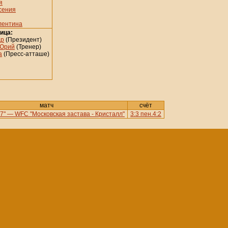
я
сения
лентина
ица:
др
(Президент)
 Юрий
(Тренер)
а
(Пресс-атташе)
матч
счёт
7" — WFC "Московская застава - Кристалл"
3:3 пен.4:2