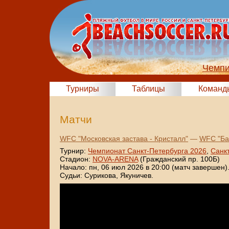
Чемпи
Турниры
Таблицы
Команд
Матчи
WFC "Московская застава - Кристалл"
—
WFC "Ба
Турнир:
Чемпионат Санкт-Петербурга 2026
,
Санк
Стадион:
NOVA-ARENA
(Гражданский пр. 100Б)
Начало: пн, 06 июл 2026 в 20:00 (матч завершен)
Судьи: Сурикова, Якуничев.