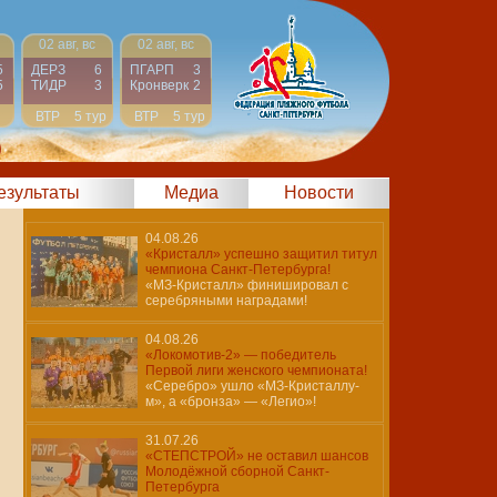
02 авг, вс
02 авг, вс
5
ДЕРЗ
6
ПГАРП
3
5
ТИДР
3
Кронверк
2
ВТР
5 тур
ВТР
5 тур
)
результаты
Медиа
Новости
04.08.26
«Кристалл» успешно защитил титул
чемпиона Санкт-Петербурга!
«МЗ-Кристалл» финишировал с
серебряными наградами!
04.08.26
«Локомотив-2» — победитель
Первой лиги женского чемпионата!
«Серебро» ушло «МЗ-Кристаллу-
м», а «бронза» — «Легио»!
31.07.26
«СТЕПСТРОЙ» не оставил шансов
Молодёжной сборной Санкт-
Петербурга