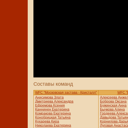
Составы команд
WFC "Московская застава - Кристалл"
WFC "Б
Анисимова Злата
Алексеева Анже
Дмитриева Александра
Боброва Оксана
Ефремова Ксения
Бужинская Анна
Каннинен Екатерина
Бычкова Алина
Комракова Екатерина
Гордеева Алекс
Конобрицкая Татьяна
Давыдова Татья
Кухарева Кира
Корнилова Дарь
Николаева Екатерина
Луговая Анастас