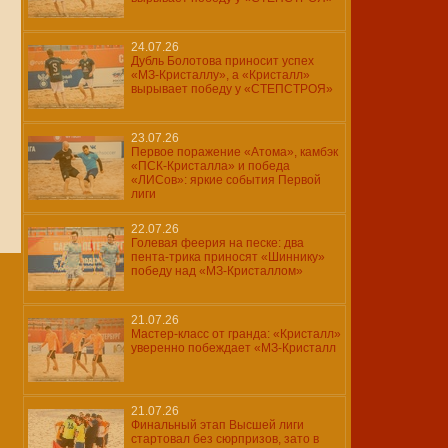
24.07.26
Дубль Болотова приносит успех
«МЗ-Кристаллу», а «Кристалл»
вырывает победу у «СТЕПСТРОЯ»
23.07.26
Первое поражение «Атома», камбэк
«ПСК-Кристалла» и победа
«ЛИСов»: яркие события Первой
лиги
22.07.26
Голевая феерия на песке: два
пента-трика приносят «Шиннику»
победу над «МЗ-Кристаллом»
21.07.26
Мастер-класс от гранда: «Кристалл»
уверенно побеждает «МЗ-Кристалл
21.07.26
Финальный этап Высшей лиги
стартовал без сюрпризов, зато в