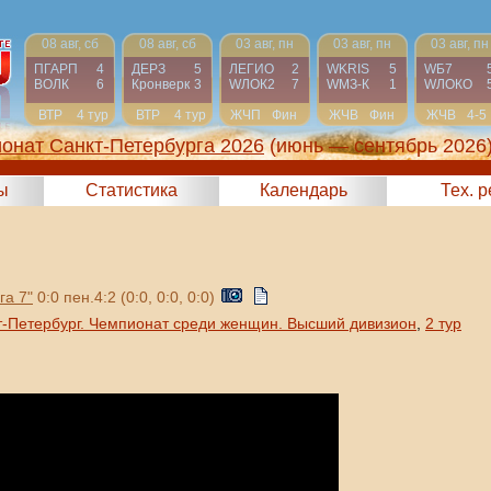
08 авг, сб
08 авг, сб
03 авг, пн
03 авг, пн
03 авг, пн
ПГАРП
4
ДЕРЗ
5
ЛЕГИО
2
WKRIS
5
WБ7
ВОЛК
6
Кронверк
3
WЛОК2
7
WМЗ-К
1
WЛОКО
ВТР
4 тур
ВТР
4 тур
ЖЧП
Фин
ЖЧВ
Фин
ЖЧВ
4-5
онат Санкт-Петербурга 2026
(июнь — сентябрь 2026
ы
Статистика
Календарь
Тех. 
га 7"
0:0 пен.4:2 (0:0, 0:0, 0:0)
т-Петербург. Чемпионат среди женщин. Высший дивизион
,
2 тур
.