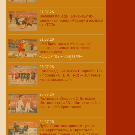
31.07.26
Волевая победа «БананаБлэк»,
уверенный успех «Атома» и разгром
от «ТСТ»
31.07.26
«МЗ-Кристалл» и «Кристалл»
разыграют «золото» женского
Чемпионата!
«СШОР №2 – Кристалл»
финишировал с «бронзой»!
26.07.26
Сумасшедший камбэк Сборной СПб
и победа «СТЕПСТРОЯ» 8:7: яркие
итоги игрового дня
25.07.26
Разгром от Сборной СПб: покер
Иштимирова и 13 забитых мячей в
ворота «МЗ-Кристалла»
24.07.26
Дубль Болотова приносит успех
«МЗ-Кристаллу», а «Кристалл»
вырывает победу у «СТЕПСТРОЯ»