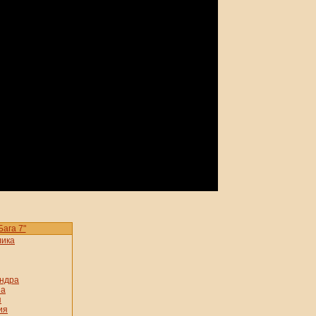
ага 7"
лика
андра
на
я
ия