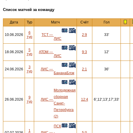
Cписок матчей за команду
Дата
Тур
Матч
Счёт
Гол
6
10.06.2026
ТСТ
—
2:9
33'
тур
ЛИС
5
18.06.2026
АТОМ
—
9:3
12'
тур
ЛИС
3
24.06.2026
ЛИС
—
2:1
36'
тур
БананаБлэк
Молодежная
сборная
9
26.06.2026
ЛИС
—
12:4
6',12',13',17',33'
тур
Санкт-
Петербурга
(2)
ПСК
1
07.07.2026
ЛИС
—
-
5:0