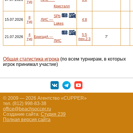
тур
Кристалл
SPb
8
15.07.2026
ЛИС
—
4:8
тур
Lakes
4
5:5
21.07.2026
БригадА
—
7'
тур
пен.2:3
ЛИС
Общая статистика игрока
(по всем турнирам, в которых
игрок принимал участие)
© 2009 — 2026 Агентство «CUPPER»
тел. (812) 998-83-38
office@beachsoccer.ru
Создание сайта:
Студия 239
Полная версия сайта