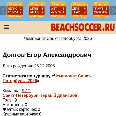
03 авг, пн
03 авг, пн
03 авг, пн
02 авг, вс
02 авг, вс
ЛЕГИО
2
WKRIS
5
WБ7
5
ДЕРЗ
6
ПГАРП
3
WЛОК2
7
WМЗ-К
1
WЛОКО
5
ТИДР
3
Кронверк
2
ЖЧП
Фин
ЖЧВ
Фин
ЖЧВ
4-5
ВТР
5 тур
ВТР
5 тур
Чемпионат Санкт-Петербурга 2026
Долгов Егор Александрович
Дата рождения: 23.12.2008
Статистика по турниру «
Чемпионат Санкт-
Петербурга 2026
»
Команда:
ЛИС
Санкт-Петербург. Первый дивизион
Голы: 9
Автоголов: 0
Желтых карточек: 0
Красных карточек: 0