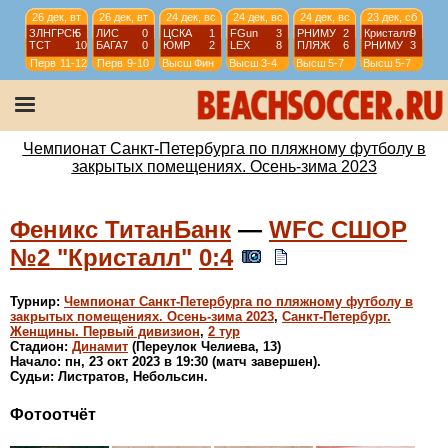
26 дек, вт
26 дек, вт
24 дек, вс
24 дек, вс
24 дек, вс
23 дек, сб
ЗЛНГРСК
5
ЛИС
0
ЦСКА
1
FGun
3
РНИМУ
2
Кристалл
9
ТСТ
10
БАГА7
0
ЮМР
2
LEX
8
ПЛЯЖ
6
РНИМУ
3
Перв
11-12
Перв
9-10
Высш
Фин
Высш
3-4
Высш
5-7
Высш
5-7
23 дек, сб
23 дек, сб
23 дек, сб
22 дек, пт
LEX
1
ЦСКА
9
ПЛЯЖ
4
WKRIS
3
ЮМР
6
FGun
6
Кристалл
5
WЗВЗ
1
Высш
1/2
Высш
1/2
Высш
5-7
WSPb
Фин
Чемпионат Санкт-Петербурга по пляжному футболу в
закрытых помещениях. Осень-зима 2023
Феникс ТитанБанк
—
WFC СШОР
№2 "Кристалл"
0:4
Турнир:
Чемпионат Санкт-Петербурга по пляжному футболу в
закрытых помещениях. Осень-зима 2023
,
Санкт-Петербург.
Женщины. Первый дивизион
,
2 тур
Стадион:
Динамит
(Переулок Челиева, 13)
Начало: пн, 23 окт 2023 в 19:30 (матч завершен).
Судьи: Листратов, Небольсин.
Фотоотчёт