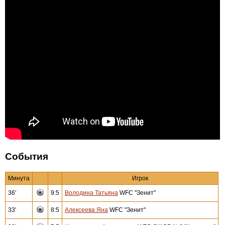
События
Минута
Игрок
36'
9:5
Володина Татьяна
WFC "Зенит"
33'
8:5
Алексеева Яна
WFC "Зенит"