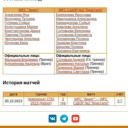
WFC "Зенит"
WFC СШОР №2 "Кристалл"
Алексеева Яна
Брюхачева Ярослава
Володина Татьяна
Иванушкина Александра
Гуляева Софья
Кармадонова Софья
Колотушкина Мария
Ковалева Ангелина
Константинова Дарья
Соловьева Вероника
Павлова Полина
Соловьева Елизавета
Чертищева Ангелина
Тихомирова Полина
Юсупова Кира
Ушакова Кристина
Шишова Полина
Шошкина Екатерина
Официальные лица:
Официальные лица:
Малышев Владимир
(Тренер)
Соловьев Андрей
(Гл. тренер)
Куприянова Надежда
(Врач)
Охрименко Наталья
(Тренер)
Падерина Мария
(Тренер)
Прорвина Светлана
(Тренер)
История матчей
дата
турнир
тур
матч
счёт
Чемпионат СПб,
3
WFC "Зенит" — WFC
30.10.2023
5:7
2023 (Indoor)
тур
СШОР №2 "Кристалл"