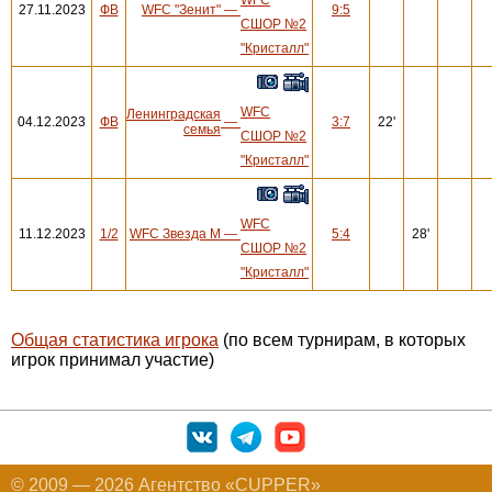
27.11.2023
ФВ
WFC "Зенит"
—
9:5
СШОР №2
"Кристалл"
WFC
Ленинградская
04.12.2023
ФВ
—
3:7
22'
семья
СШОР №2
"Кристалл"
WFC
11.12.2023
1/2
WFC Звезда М
—
5:4
28'
СШОР №2
"Кристалл"
Общая статистика игрока
(по всем турнирам, в которых
игрок принимал участие)
© 2009 — 2026 Агентство «CUPPER»