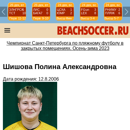
26 дек, вт
26 дек, вт
24 дек, вс
24 дек, вс
24 дек, вс
ЗЛНГРСК
5
ЛИС
0
ЦСКА
1
FGun
3
РНИМУ
2
ТСТ
10
БАГА7
0
ЮМР
2
LEX
8
ПЛЯЖ
6
Перв
11-12
Перв
9-10
Высш
Фин
Высш
3-4
Высш
5-7
Чемпионат Санкт-Петербурга по пляжному футболу в
закрытых помещениях. Осень-зима 2023
Шишова Полина Александровна
Дата рождения: 12.8.2006