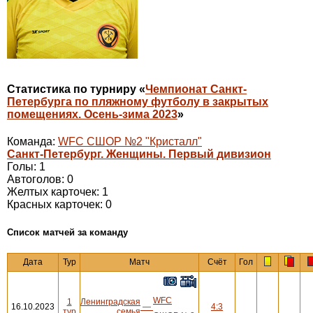
Статистика по турниру «
Чемпионат Санкт-
Петербурга по пляжному футболу в закрытых
помещениях. Осень-зима 2023
»
Команда:
WFC СШОР №2 "Кристалл"
Санкт-Петербург. Женщины. Первый дивизион
Голы: 1
Автоголов: 0
Желтых карточек: 1
Красных карточек: 0
Cписок матчей за команду
Дата
Тур
Матч
Счёт
Гол
WFC
1
Ленинградская
16.10.2023
—
4:3
тур
семья