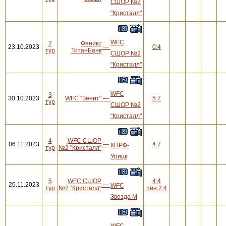
СШОР №2
"Кристалл"
WFC
2
Феникс
23.10.2023
—
0:4
тур
ТитанБанк
СШОР №2
"Кристалл"
WFC
3
30.10.2023
WFC "Зенит"
—
5:7
тур
СШОР №2
"Кристалл"
4
WFC СШОР
06.11.2023
—
4:7
КПРФ-
тур
№2 "Кристалл"
Урицк
5
WFC СШОР
4:4
20.11.2023
—
WFC
тур
№2 "Кристалл"
пен.2:4
Звезда М
WFC